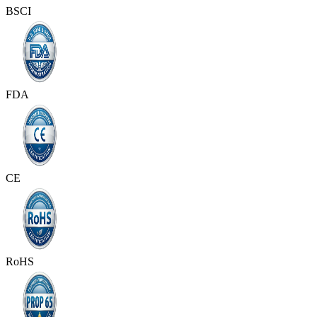
BSCI
FDA
CE
RoHS