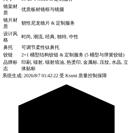
镜架材
优质板材镜框与镜腿
质
镜片材
韧性尼龙镜片 & 定制服务
质
设计风
时尚, 潮流, 经典, 独特, 中性
格
鼻托
可调节柔性钛鼻托
铰链
2+1 桶型结构铰链 & 定制服务 (5 桶型与弹簧铰链)
品牌标
印刷, 镭射, 镭射填油, 热烫印, 金属标, 压纹, 水晶, 立
志
体贴标
系统生成: 2026/8/7 01:42:22
受 Kssmi 质量控制保障