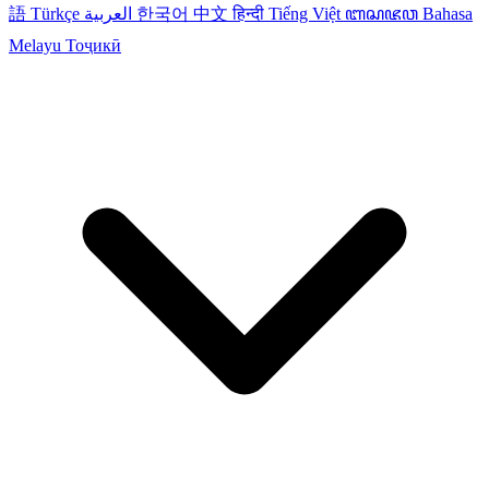
語
Türkçe
العربية
한국어
中文
हिन्दी
Tiếng Việt
ꦧꦱꦗꦮ
Bahasa
Melayu
Тоҷикӣ