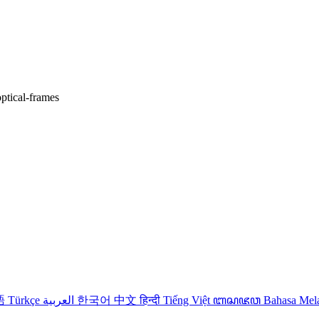
optical-frames
語
Türkçe
العربية
한국어
中文
हिन्दी
Tiếng Việt
ꦧꦱꦗꦮ
Bahasa Me