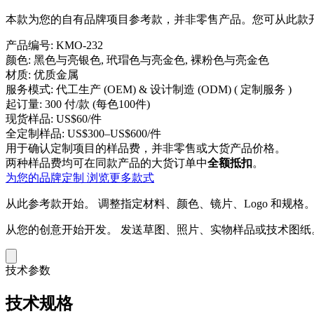
本款为您的自有品牌项目参考款，并非零售产品。您可从此款开
产品编号:
KMO-232
颜色:
黑色与亮银色, 玳瑁色与亮金色, 裸粉色与亮金色
材质:
优质金属
服务模式:
代工生产 (OEM) & 设计制造 (ODM) ( 定制服务 )
起订量:
300 付/款 (每色100件)
现货样品:
US$60/件
全定制样品:
US$300–US$600/件
用于确认定制项目的样品费，并非零售或大货产品价格。
两种样品费均可在同款产品的大货订单中
全额抵扣
。
为您的品牌定制
浏览更多款式
从此参考款开始。
调整指定材料、颜色、镜片、Logo 和规格
从您的创意开始开发。
发送草图、照片、实物样品或技术图纸
技术参数
技术规格