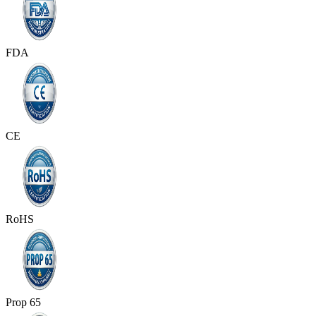
FDA
CE
RoHS
Prop 65