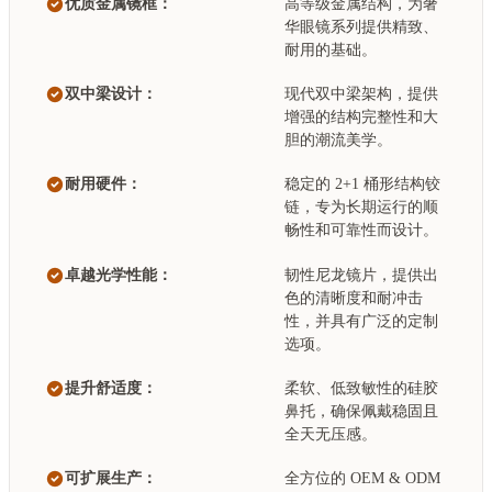
优质金属镜框：
高等级金属结构，为奢
华眼镜系列提供精致、
耐用的基础。
双中梁设计：
现代双中梁架构，提供
增强的结构完整性和大
胆的潮流美学。
耐用硬件：
稳定的 2+1 桶形结构铰
链，专为长期运行的顺
畅性和可靠性而设计。
卓越光学性能：
韧性尼龙镜片，提供出
色的清晰度和耐冲击
性，并具有广泛的定制
选项。
提升舒适度：
柔软、低致敏性的硅胶
鼻托，确保佩戴稳固且
全天无压感。
可扩展生产：
全方位的 OEM & ODM