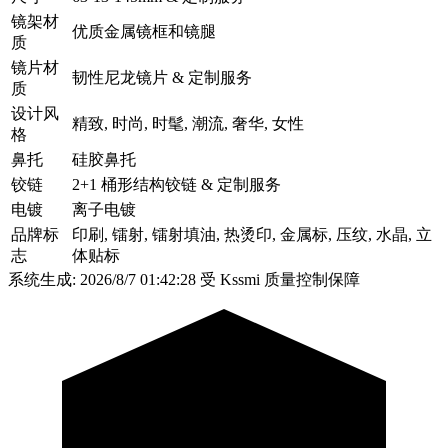
镜架材
优质金属镜框和镜腿
质
镜片材
韧性尼龙镜片 & 定制服务
质
设计风
精致, 时尚, 时髦, 潮流, 奢华, 女性
格
鼻托
硅胶鼻托
铰链
2+1 桶形结构铰链 & 定制服务
电镀
离子电镀
品牌标
印刷, 镭射, 镭射填油, 热烫印, 金属标, 压纹, 水晶, 立
志
体贴标
系统生成: 2026/8/7 01:42:28
受 Kssmi 质量控制保障