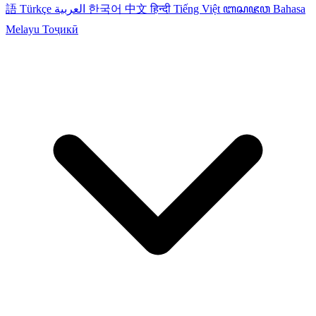
語
Türkçe
العربية
한국어
中文
हिन्दी
Tiếng Việt
ꦧꦱꦗꦮ
Bahasa
Melayu
Тоҷикӣ