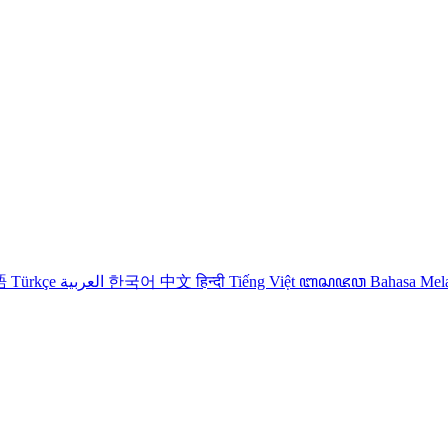
語
Türkçe
العربية
한국어
中文
हिन्दी
Tiếng Việt
ꦧꦱꦗꦮ
Bahasa Me