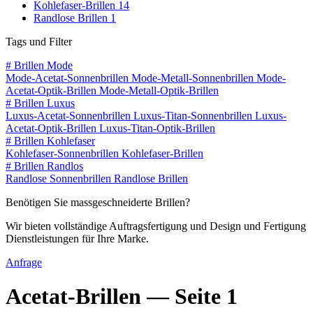
Kohlefaser-Brillen
14
Randlose Brillen
1
Tags und Filter
#
Brillen Mode
Mode-Acetat-Sonnenbrillen
Mode-Metall-Sonnenbrillen
Mode-
Acetat-Optik-Brillen
Mode-Metall-Optik-Brillen
#
Brillen Luxus
Luxus-Acetat-Sonnenbrillen
Luxus-Titan-Sonnenbrillen
Luxus-
Acetat-Optik-Brillen
Luxus-Titan-Optik-Brillen
#
Brillen Kohlefaser
Kohlefaser-Sonnenbrillen
Kohlefaser-Brillen
#
Brillen Randlos
Randlose Sonnenbrillen
Randlose Brillen
Benötigen Sie massgeschneiderte Brillen?
Wir bieten vollständige Auftragsfertigung und Design und Fertigung
Dienstleistungen für Ihre Marke.
Anfrage
Acetat-Brillen —
Seite 1