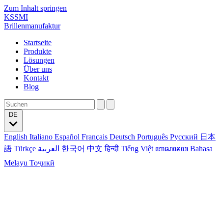
Zum Inhalt springen
KSSMI
Brillenmanufaktur
Startseite
Produkte
Lösungen
Über uns
Kontakt
Blog
DE
English
Italiano
Español
Français
Deutsch
Português
Русский
日本
語
Türkçe
العربية
한국어
中文
हिन्दी
Tiếng Việt
ꦧꦱꦗꦮ
Bahasa
Melayu
Тоҷикӣ