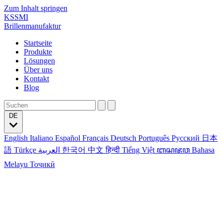
Zum Inhalt springen
KSSMI
Brillenmanufaktur
Startseite
Produkte
Lösungen
Über uns
Kontakt
Blog
DE
English
Italiano
Español
Français
Deutsch
Português
Русский
日本
語
Türkçe
العربية
한국어
中文
हिन्दी
Tiếng Việt
ꦧꦱꦗꦮ
Bahasa
Melayu
Тоҷикӣ