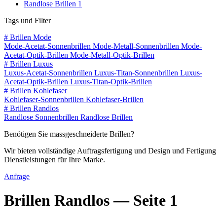
Randlose Brillen
1
Tags und Filter
#
Brillen Mode
Mode-Acetat-Sonnenbrillen
Mode-Metall-Sonnenbrillen
Mode-
Acetat-Optik-Brillen
Mode-Metall-Optik-Brillen
#
Brillen Luxus
Luxus-Acetat-Sonnenbrillen
Luxus-Titan-Sonnenbrillen
Luxus-
Acetat-Optik-Brillen
Luxus-Titan-Optik-Brillen
#
Brillen Kohlefaser
Kohlefaser-Sonnenbrillen
Kohlefaser-Brillen
#
Brillen Randlos
Randlose Sonnenbrillen
Randlose Brillen
Benötigen Sie massgeschneiderte Brillen?
Wir bieten vollständige Auftragsfertigung und Design und Fertigung
Dienstleistungen für Ihre Marke.
Anfrage
Brillen Randlos —
Seite 1