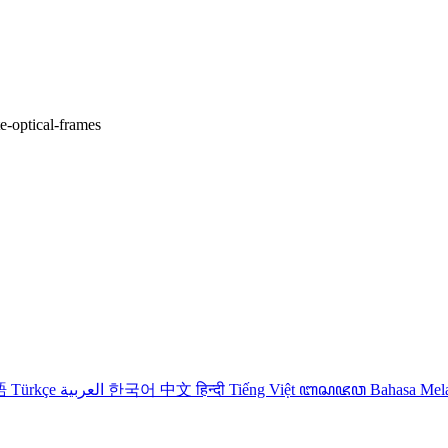
te-optical-frames
語
Türkçe
العربية
한국어
中文
हिन्दी
Tiếng Việt
ꦧꦱꦗꦮ
Bahasa Me