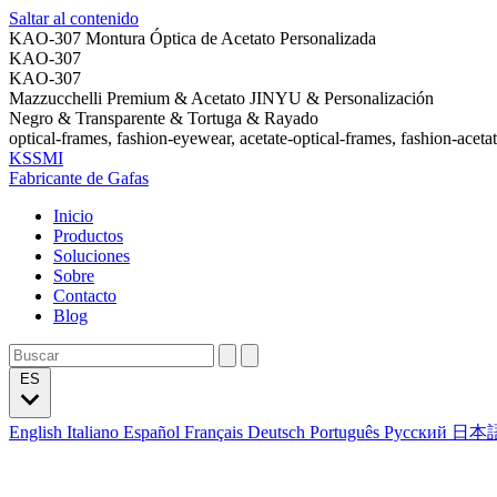
Saltar al contenido
KAO-307 Montura Óptica de Acetato Personalizada
KAO-307
KAO-307
Mazzucchelli Premium & Acetato JINYU & Personalización
Negro & Transparente & Tortuga & Rayado
optical-frames, fashion-eyewear, acetate-optical-frames, fashion-aceta
KSSMI
Fabricante de Gafas
Inicio
Productos
Soluciones
Sobre
Contacto
Blog
ES
English
Italiano
Español
Français
Deutsch
Português
Русский
日本