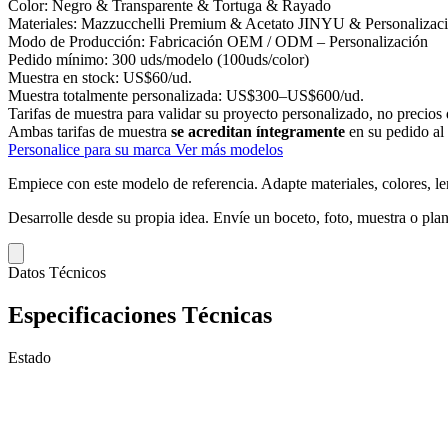
Color:
Negro & Transparente & Tortuga & Rayado
Materiales:
Mazzucchelli Premium & Acetato JINYU & Personalizac
Modo de Producción:
Fabricación OEM / ODM – Personalización
Pedido mínimo:
300 uds/modelo (100uds/color)
Muestra en stock:
US$60/ud.
Muestra totalmente personalizada:
US$300–US$600/ud.
Tarifas de muestra para validar su proyecto personalizado, no precios 
Ambas tarifas de muestra
se acreditan íntegramente
en su pedido al
Personalice para su marca
Ver más modelos
Empiece con este modelo de referencia.
Adapte materiales, colores, le
Desarrolle desde su propia idea.
Envíe un boceto, foto, muestra o plan
Datos Técnicos
Especificaciones Técnicas
Estado