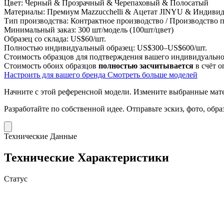
Цвет:
Черный & Прозрачный & Черепаховый & Полосатый
Материалы:
Премиум Mazzucchelli & Ацетат JINYU & Индивид
Тип производства:
Контрактное производство / Производство
Минимальный заказ:
300 шт/модель (100шт/цвет)
Образец со склада:
US$60/шт.
Полностью индивидуальный образец:
US$300–US$600/шт.
Стоимость образцов для подтверждения вашего индивидуальног
Стоимость обоих образцов
полностью засчитывается
в счёт о
Настроить для вашего бренда
Смотреть больше моделей
Начните с этой референсной модели.
Измените выбранные матер
Разработайте по собственной идее.
Отправьте эскиз, фото, обр
Технические Данные
Технические Характеристики
Статус