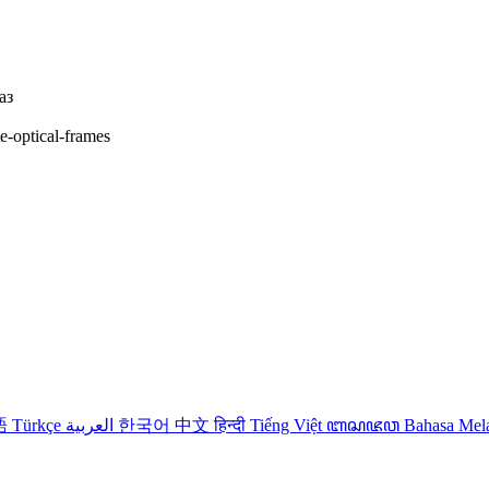
аз
te-optical-frames
語
Türkçe
العربية
한국어
中文
हिन्दी
Tiếng Việt
ꦧꦱꦗꦮ
Bahasa Me