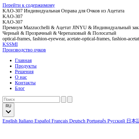
Перейти к содержимому
KAO-307 Индивидуальная Оправа для Очков из Ацетата
KAO-307
KAO-307
Премиум Mazzucchelli & Ацетат JINYU & Индивидуальный зак
Черный & Прозрачный & Черепаховый & Полосатый
optical-frames, fashion-eyewear, acetate-optical-frames, fashion-aceta
KSSMI
Производство очков
Главная
Продукты
Решения
О нас
Контакты
Блог
RU
English
Italiano
Español
Français
Deutsch
Português
Русский
日本