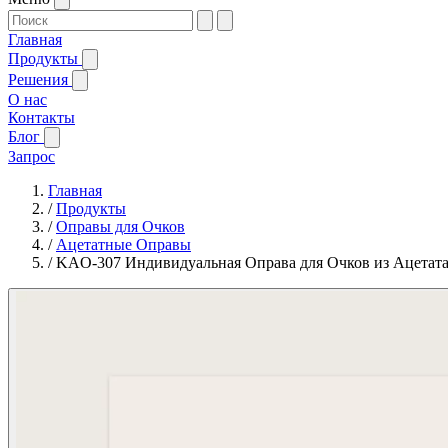
Главная
Продукты
Решения
О нас
Контакты
Блог
Запрос
Главная
/
Продукты
/
Оправы для Очков
/
Ацетатные Оправы
/
KAO-307 Индивидуальная Оправа для Очков из Ацетат