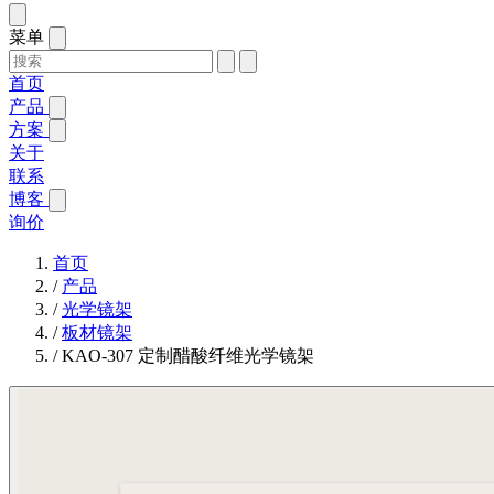
菜单
首页
产品
方案
关于
联系
博客
询价
首页
/
产品
/
光学镜架
/
板材镜架
/
KAO-307 定制醋酸纤维光学镜架