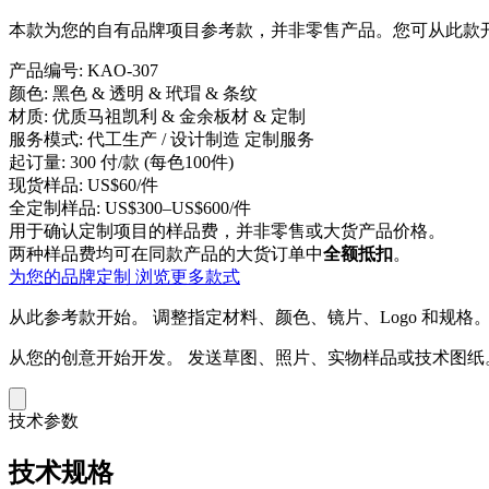
本款为您的自有品牌项目参考款，并非零售产品。您可从此款开
产品编号:
KAO-307
颜色:
黑色 & 透明 & 玳瑁 & 条纹
材质:
优质马祖凯利 & 金余板材 & 定制
服务模式:
代工生产 / 设计制造 定制服务
起订量:
300 付/款 (每色100件)
现货样品:
US$60/件
全定制样品:
US$300–US$600/件
用于确认定制项目的样品费，并非零售或大货产品价格。
两种样品费均可在同款产品的大货订单中
全额抵扣
。
为您的品牌定制
浏览更多款式
从此参考款开始。
调整指定材料、颜色、镜片、Logo 和规格
从您的创意开始开发。
发送草图、照片、实物样品或技术图纸
技术参数
技术规格