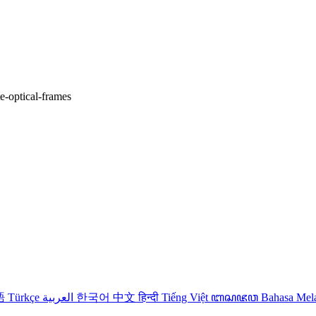
te-optical-frames
語
Türkçe
العربية
한국어
中文
हिन्दी
Tiếng Việt
ꦧꦱꦗꦮ
Bahasa Me