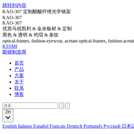
跳转到内容
KAO-307 定制醋酸纤维光学镜架
KAO-307
KAO-307
优质马祖凯利 & 金余板材 & 定制
黑色 & 透明 & 玳瑁 & 条纹
optical-frames, fashion-eyewear, acetate-optical-frames, fashion-aceta
KSSMI
眼镜制造商
首页
产品
方案
关于
联系
博客
ZH
English
Italiano
Español
Français
Deutsch
Português
Русский
日本