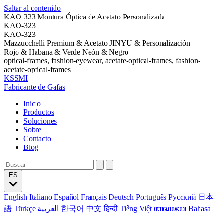
Saltar al contenido
KAO-323 Montura Óptica de Acetato Personalizada
KAO-323
KAO-323
Mazzucchelli Premium & Acetato JINYU & Personalización
Rojo & Habana & Verde Neón & Negro
optical-frames, fashion-eyewear, acetate-optical-frames, fashion-
acetate-optical-frames
KSSMI
Fabricante de Gafas
Inicio
Productos
Soluciones
Sobre
Contacto
Blog
ES
English
Italiano
Español
Français
Deutsch
Português
Русский
日本
語
Türkçe
العربية
한국어
中文
हिन्दी
Tiếng Việt
ꦧꦱꦗꦮ
Bahasa