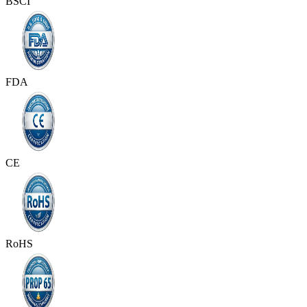
BSCI
FDA
CE
RoHS