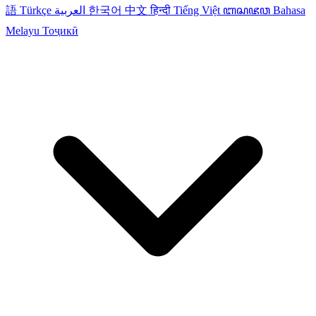
語
Türkçe
العربية
한국어
中文
हिन्दी
Tiếng Việt
ꦧꦱꦗꦮ
Bahasa
Melayu
Тоҷикӣ