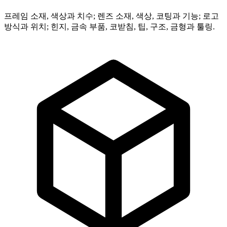
프레임 소재, 색상과 치수; 렌즈 소재, 색상, 코팅과 기능; 로고
방식과 위치; 힌지, 금속 부품, 코받침, 팁, 구조, 금형과 툴링.