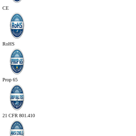
CE
RoHS
Prop 65
21 CFR 801.410