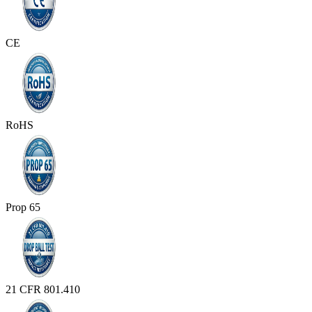
CE
RoHS
Prop 65
21 CFR 801.410