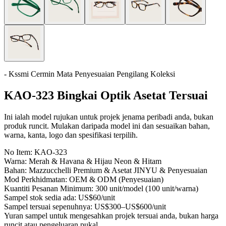
- Kssmi Cermin Mata Penyesuaian Pengilang Koleksi
KAO-323 Bingkai Optik Asetat Tersuai
Ini ialah model rujukan untuk projek jenama peribadi anda, bukan
produk runcit. Mulakan daripada model ini dan sesuaikan bahan,
warna, kanta, logo dan spesifikasi terpilih.
No Item:
KAO-323
Warna:
Merah & Havana & Hijau Neon & Hitam
Bahan:
Mazzucchelli Premium & Asetat JINYU & Penyesuaian
Mod Perkhidmatan:
OEM & ODM (Penyesuaian)
Kuantiti Pesanan Minimum:
300 unit/model (100 unit/warna)
Sampel stok sedia ada:
US$60/unit
Sampel tersuai sepenuhnya:
US$300–US$600/unit
Yuran sampel untuk mengesahkan projek tersuai anda, bukan harga
runcit atau pengeluaran pukal.