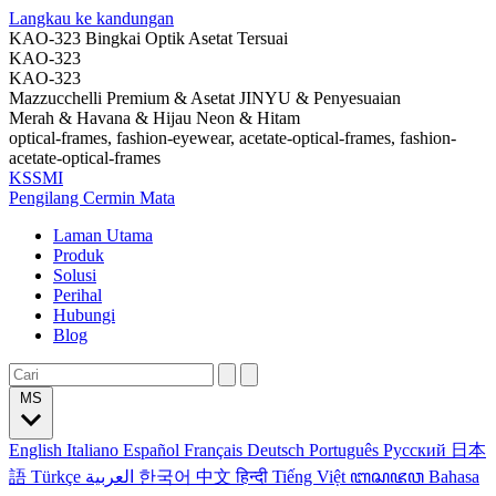
Langkau ke kandungan
KAO-323 Bingkai Optik Asetat Tersuai
KAO-323
KAO-323
Mazzucchelli Premium & Asetat JINYU & Penyesuaian
Merah & Havana & Hijau Neon & Hitam
optical-frames, fashion-eyewear, acetate-optical-frames, fashion-
acetate-optical-frames
KSSMI
Pengilang Cermin Mata
Laman Utama
Produk
Solusi
Perihal
Hubungi
Blog
MS
English
Italiano
Español
Français
Deutsch
Português
Русский
日本
語
Türkçe
العربية
한국어
中文
हिन्दी
Tiếng Việt
ꦧꦱꦗꦮ
Bahasa