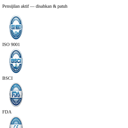
Pensijilan aktif — disahkan & patuh
ISO 9001
BSCI
FDA