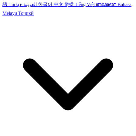
語
Türkçe
العربية
한국어
中文
हिन्दी
Tiếng Việt
ꦧꦱꦗꦮ
Bahasa
Melayu
Тоҷикӣ