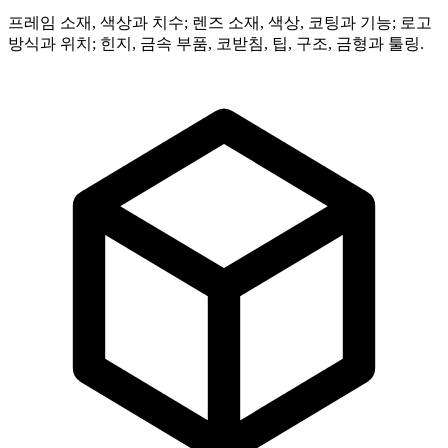
프레임 소재, 색상과 치수; 렌즈 소재, 색상, 코팅과 기능; 로고
방식과 위치; 힌지, 금속 부품, 코받침, 팁, 구조, 금형과 툴링.