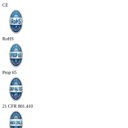
CE
RoHS
Prop 65
21 CFR 801.410