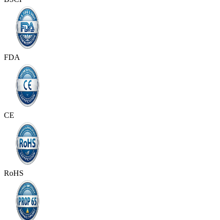
FDA
CE
RoHS