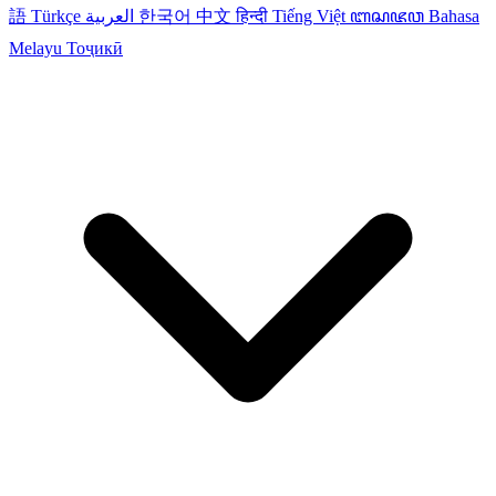
語
Türkçe
العربية
한국어
中文
हिन्दी
Tiếng Việt
ꦧꦱꦗꦮ
Bahasa
Melayu
Тоҷикӣ