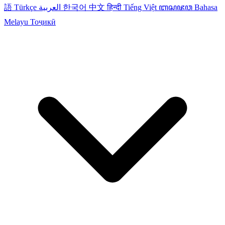
語
Türkçe
العربية
한국어
中文
हिन्दी
Tiếng Việt
ꦧꦱꦗꦮ
Bahasa
Melayu
Тоҷикӣ