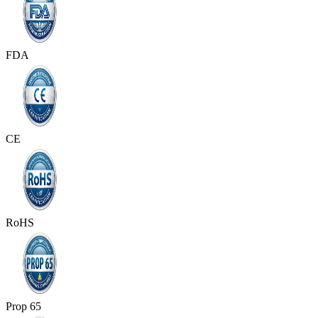
FDA
CE
RoHS
Prop 65