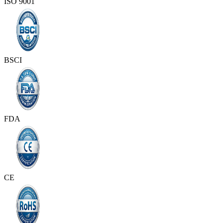
ISO 9001
BSCI
FDA
CE