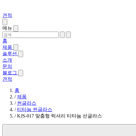
견적
메뉴
홈
제품
솔루션
소개
문의
블로그
견적
홈
/
제품
/
썬글라스
/
티타늄 썬글라스
/
KJS-017 맞춤형 럭셔리 티타늄 선글라스