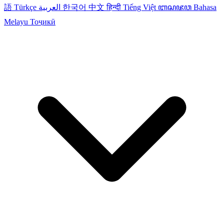
語
Türkçe
العربية
한국어
中文
हिन्दी
Tiếng Việt
ꦧꦱꦗꦮ
Bahasa
Melayu
Тоҷикӣ