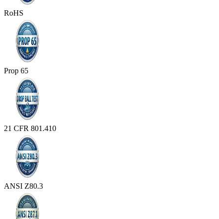
RoHS
Prop 65
21 CFR 801.410
ANSI Z80.3