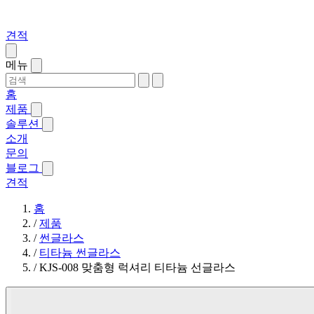
견적
메뉴
홈
제품
솔루션
소개
문의
블로그
견적
홈
/
제품
/
썬글라스
/
티타늄 썬글라스
/
KJS-008 맞춤형 럭셔리 티타늄 선글라스