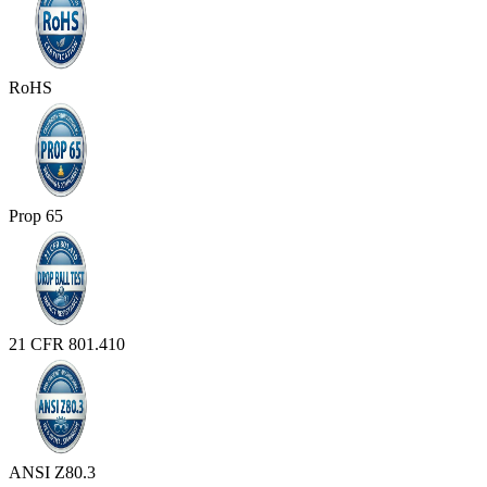
RoHS
Prop 65
21 CFR 801.410
ANSI Z80.3