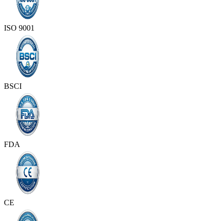
ISO 9001
BSCI
FDA
CE