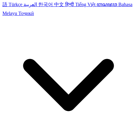
語
Türkçe
العربية
한국어
中文
हिन्दी
Tiếng Việt
ꦧꦱꦗꦮ
Bahasa
Melayu
Тоҷикӣ