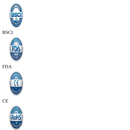
BSCI
FDA
CE