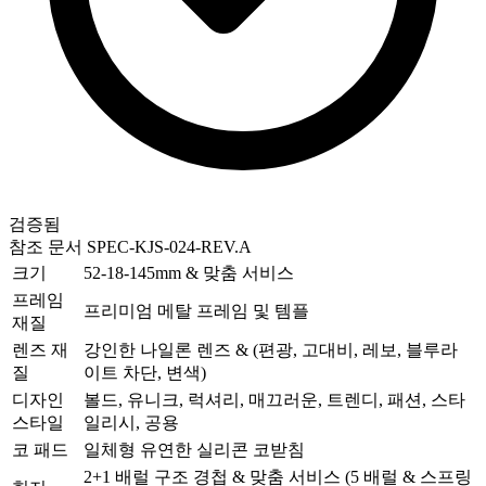
검증됨
참조 문서
SPEC-KJS-024-REV.A
크기
52-18-145mm & 맞춤 서비스
프레임
프리미엄 메탈 프레임 및 템플
재질
렌즈 재
강인한 나일론 렌즈 & (편광, 고대비, 레보, 블루라
질
이트 차단, 변색)
디자인
볼드, 유니크, 럭셔리, 매끄러운, 트렌디, 패션, 스타
스타일
일리시, 공용
코 패드
일체형 유연한 실리콘 코받침
2+1 배럴 구조 경첩 & 맞춤 서비스 (5 배럴 & 스프링