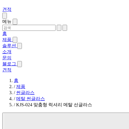
견적
메뉴
홈
제품
솔루션
소개
문의
블로그
견적
홈
/
제품
/
썬글라스
/
메탈 썬글라스
/
KJS-024 맞춤형 럭셔리 메탈 선글라스