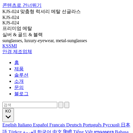
콘텐츠로 건너뛰기
KJS-024 맞춤형 럭셔리 메탈 선글라스
KJS-024
KJS-024
프리미엄 메탈
실버 & 골드 & 블랙
sunglasses, luxury-eyewear, metal-sunglasses
KSSMI
안경 제조업체
홈
제품
솔루션
소개
문의
블로그
KO
English
Italiano
Español
Français
Deutsch
Português
Русский
日本
語
Türkçe
العربية
한국어
中文
हिन्दी
Tiếng Việt
ꦧꦱꦗꦮ
Bahasa