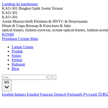
Langkau ke kandungan
KAO-301 Bingkai Optik Asetat Tersuai
KAO-301
KAO-301
Asetat Mazzucchelli Premium & JINYU & Penyesuaian
Hitam & Ungu-Berasap & Kura-kura & Jalur
optical-frames, fashion-eyewear, acetate-optical-frames, fashion-aceta
KSSMI
Pengilang Cermin Mata
Laman Utama
Produk
Solusi
Perihal
Hubungi
Blog
MS
English
Italiano
Español
Français
Deutsch
Português
Русский
日本