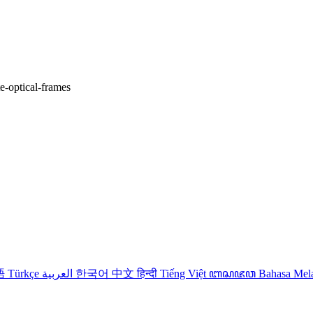
te-optical-frames
語
Türkçe
العربية
한국어
中文
हिन्दी
Tiếng Việt
ꦧꦱꦗꦮ
Bahasa Me