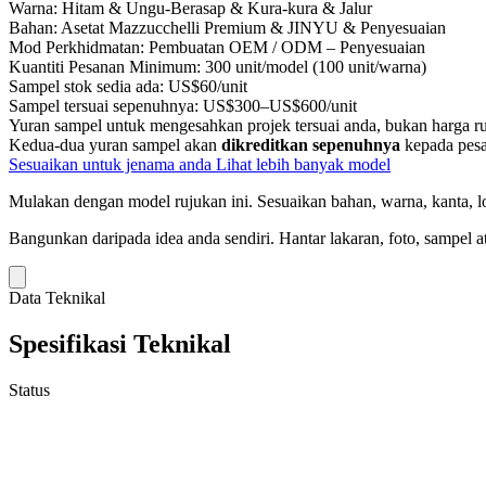
Warna:
Hitam & Ungu-Berasap & Kura-kura & Jalur
Bahan:
Asetat Mazzucchelli Premium & JINYU & Penyesuaian
Mod Perkhidmatan:
Pembuatan OEM / ODM – Penyesuaian
Kuantiti Pesanan Minimum:
300 unit/model (100 unit/warna)
Sampel stok sedia ada:
US$60/unit
Sampel tersuai sepenuhnya:
US$300–US$600/unit
Yuran sampel untuk mengesahkan projek tersuai anda, bukan harga ru
Kedua-dua yuran sampel akan
dikreditkan sepenuhnya
kepada pesa
Sesuaikan untuk jenama anda
Lihat lebih banyak model
Mulakan dengan model rujukan ini.
Sesuaikan bahan, warna, kanta, lo
Bangunkan daripada idea anda sendiri.
Hantar lakaran, foto, sampel a
Data Teknikal
Spesifikasi Teknikal
Status