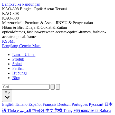
Langkau ke kandungan
KAO-308 Bingkai Optik Asetat Tersuai
KAO-308
KAO-308
Mazzucchelli Premium & Asetat JINYU & Penyesuaian
Hitam & Biru Diraja & Coklat & Zaitun
optical-frames, fashion-eyewear, acetate-optical-frames, fashion-
acetate-optical-frames
KSSMI
Pengilang Cermin Mata
Laman Utama
Produk
Solusi
Perihal
Hubungi
Blog
MS
English
Italiano
Español
Français
Deutsch
Português
Русский
日本
語
Türkçe
العربية
한국어
中文
हिन्दी
Tiếng Việt
ꦧꦱꦗꦮ
Bahasa