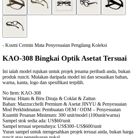
- Kssmi Cermin Mata Penyesuaian Pengilang Koleksi
KAO-308 Bingkai Optik Asetat Tersuai
Ini ialah model rujukan untuk projek jenama peribadi anda, bukan
produk runcit. Mulakan daripada model ini dan sesuaikan bahan,
warna, kanta, logo dan spesifikasi terpilih.
No Item:
KAO-308
Warna:
Hitam & Biru Diraja & Coklat & Zaitun
Bahan:
Mazzucchelli Premium & Asetat JINYU & Penyesuaian
Mod Perkhidmatan:
Pembuatan OEM / ODM – Penyesuaian
Kuantiti Pesanan Minimum:
300 unit/model (100unit/warna)
Sampel stok sedia ada:
US$60/unit
Sampel tersuai sepenuhnya:
US$300–US$600/unit
Yuran sampel untuk mengesahkan projek tersuai anda, bukan harga
runcit atau pengeluaran pukal.