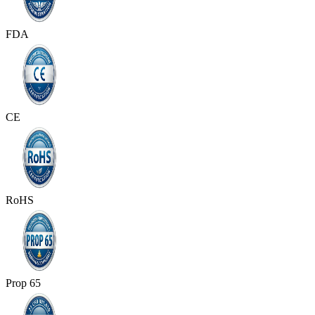
FDA
CE
RoHS
Prop 65