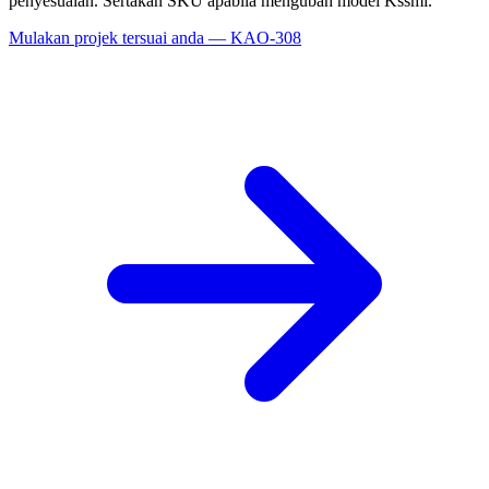
penyesuaian. Sertakan SKU apabila mengubah model Kssmi.
Mulakan projek tersuai anda — KAO-308