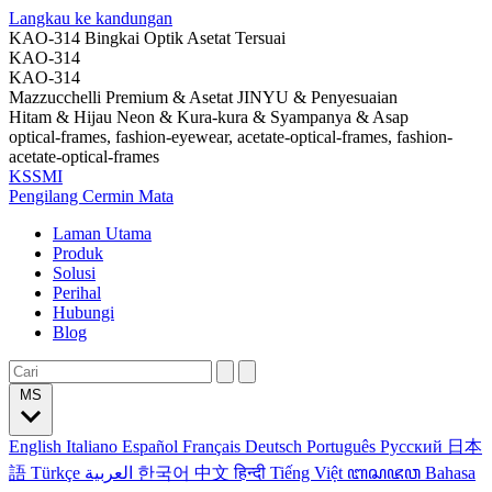
Langkau ke kandungan
KAO-314 Bingkai Optik Asetat Tersuai
KAO-314
KAO-314
Mazzucchelli Premium & Asetat JINYU & Penyesuaian
Hitam & Hijau Neon & Kura-kura & Syampanya & Asap
optical-frames, fashion-eyewear, acetate-optical-frames, fashion-
acetate-optical-frames
KSSMI
Pengilang Cermin Mata
Laman Utama
Produk
Solusi
Perihal
Hubungi
Blog
MS
English
Italiano
Español
Français
Deutsch
Português
Русский
日本
語
Türkçe
العربية
한국어
中文
हिन्दी
Tiếng Việt
ꦧꦱꦗꦮ
Bahasa