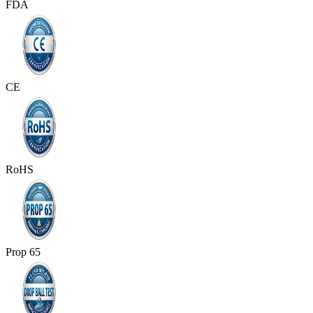
FDA
CE
RoHS
Prop 65