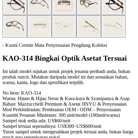
- Kssmi Cermin Mata Penyesuaian Pengilang Koleksi
KAO-314 Bingkai Optik Asetat Tersuai
Ini ialah model rujukan untuk projek jenama peribadi anda, bukan
produk runcit. Mulakan daripada model ini dan sesuaikan bahan,
warna, kanta, logo dan spesifikasi terpilih.
No Item:
KAO-314
Warna:
Hitam & Hijau Neon & Kura-kura & Syampanya & Asap
Bahan:
Mazzucchelli Premium & Asetat JINYU & Penyesuaian
Mod Perkhidmatan:
Pembuatan OEM / ODM – Penyesuaian
Kuantiti Pesanan Minimum:
300 unit/model (100unit/warna)
Sampel stok sedia ada:
US$60/unit
Sampel tersuai sepenuhnya:
US$300–US$600/unit
Yuran sampel untuk mengesahkan projek tersuai anda, bukan harga
runcit atau pengeluaran pukal.