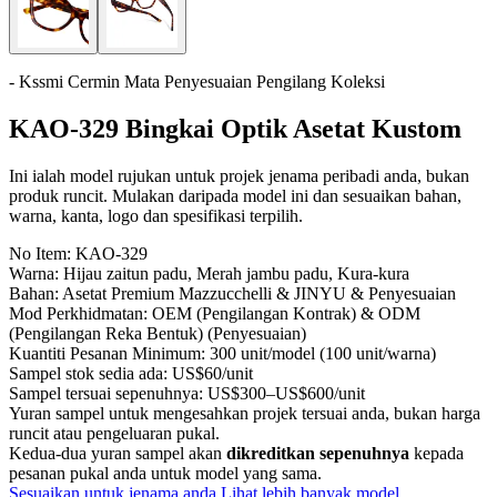
- Kssmi Cermin Mata Penyesuaian Pengilang Koleksi
KAO-329 Bingkai Optik Asetat Kustom
Ini ialah model rujukan untuk projek jenama peribadi anda, bukan
produk runcit. Mulakan daripada model ini dan sesuaikan bahan,
warna, kanta, logo dan spesifikasi terpilih.
No Item:
KAO-329
Warna:
Hijau zaitun padu, Merah jambu padu, Kura-kura
Bahan:
Asetat Premium Mazzucchelli & JINYU & Penyesuaian
Mod Perkhidmatan:
OEM (Pengilangan Kontrak) & ODM
(Pengilangan Reka Bentuk) (Penyesuaian)
Kuantiti Pesanan Minimum:
300 unit/model (100 unit/warna)
Sampel stok sedia ada:
US$60/unit
Sampel tersuai sepenuhnya:
US$300–US$600/unit
Yuran sampel untuk mengesahkan projek tersuai anda, bukan harga
runcit atau pengeluaran pukal.
Kedua-dua yuran sampel akan
dikreditkan sepenuhnya
kepada
pesanan pukal anda untuk model yang sama.
Sesuaikan untuk jenama anda
Lihat lebih banyak model