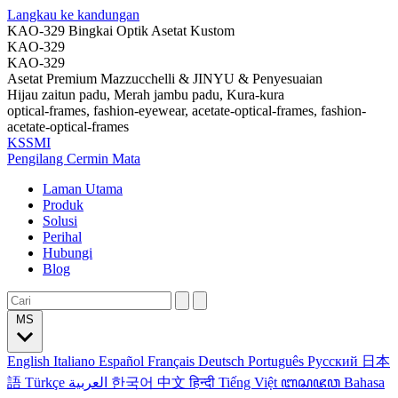
Langkau ke kandungan
KAO-329 Bingkai Optik Asetat Kustom
KAO-329
KAO-329
Asetat Premium Mazzucchelli & JINYU & Penyesuaian
Hijau zaitun padu, Merah jambu padu, Kura-kura
optical-frames, fashion-eyewear, acetate-optical-frames, fashion-
acetate-optical-frames
KSSMI
Pengilang Cermin Mata
Laman Utama
Produk
Solusi
Perihal
Hubungi
Blog
MS
English
Italiano
Español
Français
Deutsch
Português
Русский
日本
語
Türkçe
العربية
한국어
中文
हिन्दी
Tiếng Việt
ꦧꦱꦗꦮ
Bahasa