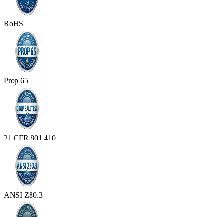
RoHS
Prop 65
21 CFR 801.410
ANSI Z80.3