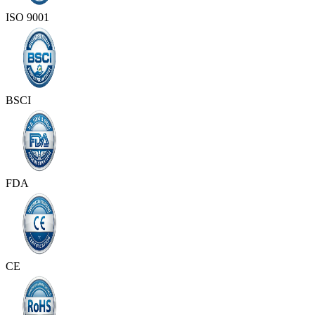
ISO 9001
BSCI
FDA
CE