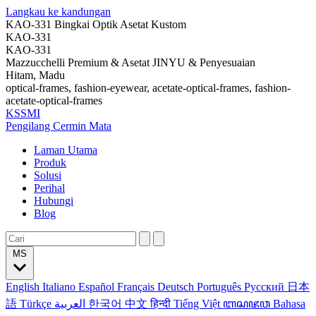
Langkau ke kandungan
KAO-331 Bingkai Optik Asetat Kustom
KAO-331
KAO-331
Mazzucchelli Premium & Asetat JINYU & Penyesuaian
Hitam, Madu
optical-frames, fashion-eyewear, acetate-optical-frames, fashion-
acetate-optical-frames
KSSMI
Pengilang Cermin Mata
Laman Utama
Produk
Solusi
Perihal
Hubungi
Blog
MS
English
Italiano
Español
Français
Deutsch
Português
Русский
日本
語
Türkçe
العربية
한국어
中文
हिन्दी
Tiếng Việt
ꦧꦱꦗꦮ
Bahasa