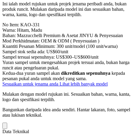
Ini ialah model rujukan untuk projek jenama peribadi anda, bukan
produk runcit. Mulakan daripada model ini dan sesuaikan bahan,
warna, kanta, logo dan spesifikasi terpilih.
No Item:
KAO-331
Warna:
Hitam, Madu
Bahan:
Mazzucchelli Premium & Asetat JINYU & Penyesuaian
Mod Perkhidmatan:
OEM & ODM ( Penyesuaian )
Kuantiti Pesanan Minimum:
300 unit/model (100 unit/warna)
Sampel stok sedia ada:
US$60/unit
Sampel tersuai sepenuhnya:
US$300–US$600/unit
Yuran sampel untuk mengesahkan projek tersuai anda, bukan harga
runcit atau pengeluaran pukal.
Kedua-dua yuran sampel akan
dikreditkan sepenuhnya
kepada
pesanan pukal anda untuk model yang sama.
Sesuaikan untuk jenama anda
Lihat lebih banyak model
Mulakan dengan model rujukan ini.
Sesuaikan bahan, warna, kanta,
logo dan spesifikasi terpilih.
Bangunkan daripada idea anda sendiri.
Hantar lakaran, foto, sampel
atau lukisan teknikal.
Data Teknikal