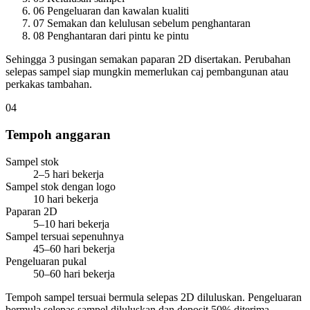
06
Pengeluaran dan kawalan kualiti
07
Semakan dan kelulusan sebelum penghantaran
08
Penghantaran dari pintu ke pintu
Sehingga 3 pusingan semakan paparan 2D disertakan. Perubahan
selepas sampel siap mungkin memerlukan caj pembangunan atau
perkakas tambahan.
04
Tempoh anggaran
Sampel stok
2–5 hari bekerja
Sampel stok dengan logo
10 hari bekerja
Paparan 2D
5–10 hari bekerja
Sampel tersuai sepenuhnya
45–60 hari bekerja
Pengeluaran pukal
50–60 hari bekerja
Tempoh sampel tersuai bermula selepas 2D diluluskan. Pengeluaran
bermula selepas sampel diluluskan dan deposit 50% diterima.