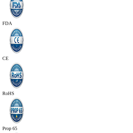
FDA
CE
RoHS
Prop 65