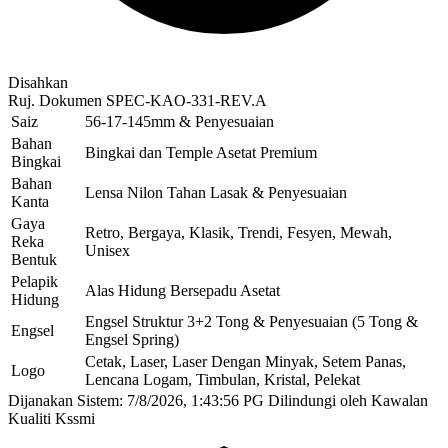
Disahkan
Ruj. Dokumen
SPEC-KAO-331-REV.A
Saiz
56-17-145mm & Penyesuaian
Bahan
Bingkai dan Temple Asetat Premium
Bingkai
Bahan
Lensa Nilon Tahan Lasak & Penyesuaian
Kanta
Gaya
Retro, Bergaya, Klasik, Trendi, Fesyen, Mewah,
Reka
Unisex
Bentuk
Pelapik
Alas Hidung Bersepadu Asetat
Hidung
Engsel Struktur 3+2 Tong & Penyesuaian (5 Tong &
Engsel
Engsel Spring)
Cetak, Laser, Laser Dengan Minyak, Setem Panas,
Logo
Lencana Logam, Timbulan, Kristal, Pelekat
Dijanakan Sistem: 7/8/2026, 1:43:56 PG
Dilindungi oleh Kawalan
Kualiti Kssmi