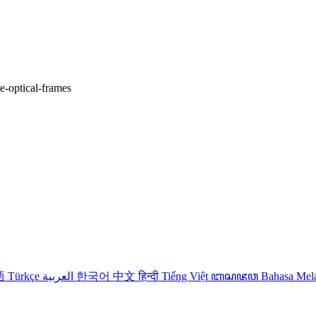
te-optical-frames
語
Türkçe
العربية
한국어
中文
हिन्दी
Tiếng Việt
ꦧꦱꦗꦮ
Bahasa Me