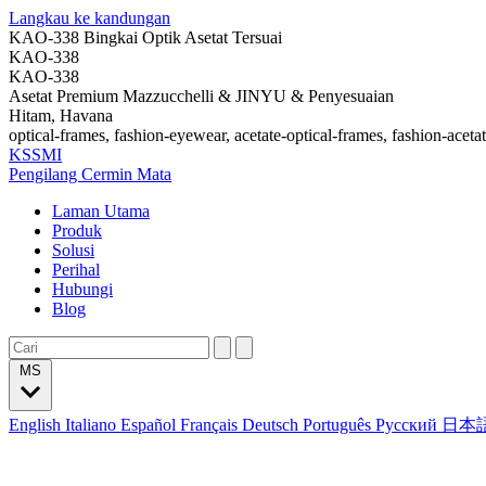
Langkau ke kandungan
KAO-338 Bingkai Optik Asetat Tersuai
KAO-338
KAO-338
Asetat Premium Mazzucchelli & JINYU & Penyesuaian
Hitam, Havana
optical-frames, fashion-eyewear, acetate-optical-frames, fashion-aceta
KSSMI
Pengilang Cermin Mata
Laman Utama
Produk
Solusi
Perihal
Hubungi
Blog
MS
English
Italiano
Español
Français
Deutsch
Português
Русский
日本