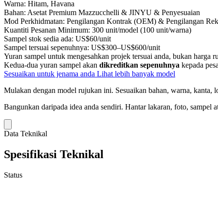
Warna:
Hitam, Havana
Bahan:
Asetat Premium Mazzucchelli & JINYU & Penyesuaian
Mod Perkhidmatan:
Pengilangan Kontrak (OEM) & Pengilangan Re
Kuantiti Pesanan Minimum:
300 unit/model (100 unit/warna)
Sampel stok sedia ada:
US$60/unit
Sampel tersuai sepenuhnya:
US$300–US$600/unit
Yuran sampel untuk mengesahkan projek tersuai anda, bukan harga ru
Kedua-dua yuran sampel akan
dikreditkan sepenuhnya
kepada pesa
Sesuaikan untuk jenama anda
Lihat lebih banyak model
Mulakan dengan model rujukan ini.
Sesuaikan bahan, warna, kanta, lo
Bangunkan daripada idea anda sendiri.
Hantar lakaran, foto, sampel a
Data Teknikal
Spesifikasi Teknikal
Status