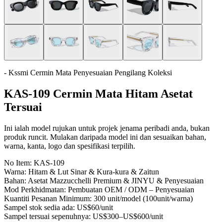
- Kssmi Cermin Mata Penyesuaian Pengilang Koleksi
KAS-109 Cermin Mata Hitam Asetat
Tersuai
Ini ialah model rujukan untuk projek jenama peribadi anda, bukan
produk runcit. Mulakan daripada model ini dan sesuaikan bahan,
warna, kanta, logo dan spesifikasi terpilih.
No Item:
KAS-109
Warna:
Hitam & Lut Sinar & Kura-kura & Zaitun
Bahan:
Asetat Mazzucchelli Premium & JINYU & Penyesuaian
Mod Perkhidmatan:
Pembuatan OEM / ODM – Penyesuaian
Kuantiti Pesanan Minimum:
300 unit/model (100unit/warna)
Sampel stok sedia ada:
US$60/unit
Sampel tersuai sepenuhnya:
US$300–US$600/unit