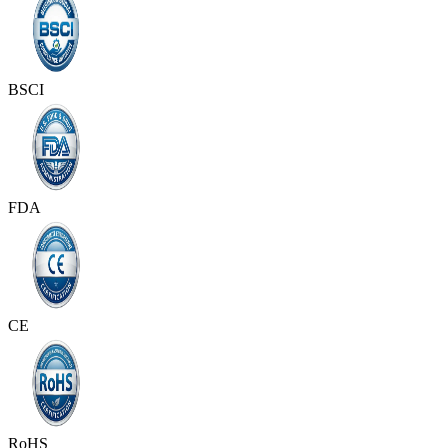
BSCI
FDA
CE
RoHS