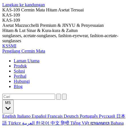
Langkau ke kandungan
KAS-109 Cermin Mata Hitam Asetat Tersuai
KAS-109
KAS-109
Asetat Mazzucchelli Premium & JINYU & Penyesuaian
Hitam & Lut Sinar & Kura-kura & Zaitun
sunglasses, acetate-sunglasses, fashion-eyewear, fashion-acetate-
sunglasses
KSSMI
Pengilang Cermin Mata
Laman Utama
Produk
Solusi
Perihal
Hubungi
Blog
MS
English
Italiano
Español
Français
Deutsch
Português
Русский
日本
語
Türkçe
العربية
한국어
中文
हिन्दी
Tiếng Việt
ꦧꦱꦗꦮ
Bahasa