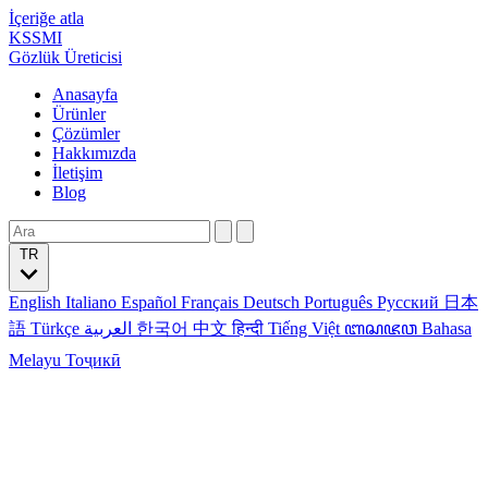
İçeriğe atla
KSSMI
Gözlük Üreticisi
Anasayfa
Ürünler
Çözümler
Hakkımızda
İletişim
Blog
TR
English
Italiano
Español
Français
Deutsch
Português
Русский
日本
語
Türkçe
العربية
한국어
中文
हिन्दी
Tiếng Việt
ꦧꦱꦗꦮ
Bahasa
Melayu
Тоҷикӣ