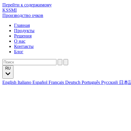
Перейти к содержимому
KSSMI
Производство очков
Главная
Продукты
Решения
О нас
Контакты
Блог
RU
English
Italiano
Español
Français
Deutsch
Português
Русский
日本