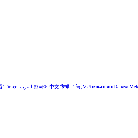
語
Türkçe
العربية
한국어
中文
हिन्दी
Tiếng Việt
ꦧꦱꦗꦮ
Bahasa Me