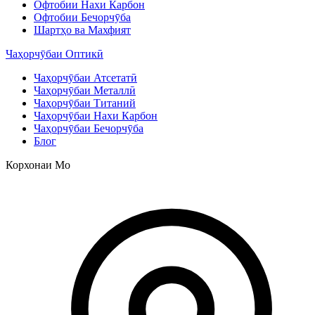
Офтобии Нахи Карбон
Офтобии Бечорчӯба
Шартҳо ва Махфият
Чаҳорчӯбаи Оптикӣ
Чаҳорчӯбаи Атсетатӣ
Чаҳорчӯбаи Металлӣ
Чаҳорчӯбаи Титаний
Чаҳорчӯбаи Нахи Карбон
Чаҳорчӯбаи Бечорчӯба
Блог
Корхонаи Мо