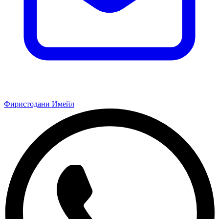
Фиристодани Имейл