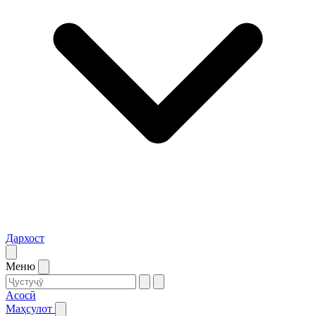
Дархост
Меню
Асосӣ
Маҳсулот