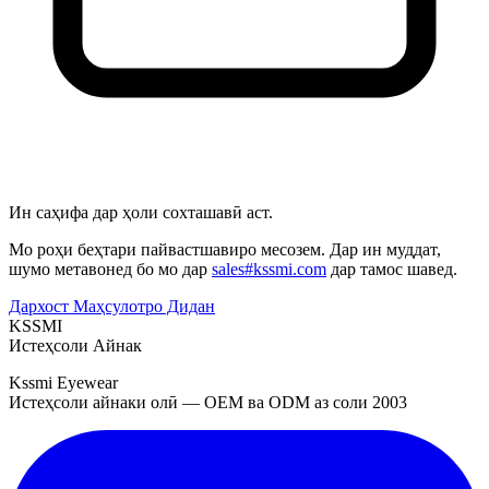
Ин саҳифа дар ҳоли сохташавӣ аст.
Мо роҳи беҳтари пайвастшавиро месозем. Дар ин муддат,
шумо метавонед бо мо дар
sales#kssmi.com
дар тамос шавед.
Дархост
Маҳсулотро Дидан
KSSMI
Истеҳсоли Айнак
Kssmi Eyewear
Истеҳсоли айнаки олӣ — OEM ва ODM аз соли 2003