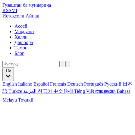
Гузаштан ба мундариҷа
KSSMI
Истеҳсоли Айнак
Асосӣ
Маҳсулот
Ҳалли
Дар бора
Тамос
Блог
TG
English
Italiano
Español
Français
Deutsch
Português
Русский
日本
語
Türkçe
العربية
한국어
中文
हिन्दी
Tiếng Việt
ꦧꦱꦗꦮ
Bahasa
Melayu
Тоҷикӣ