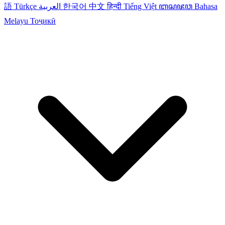
語
Türkçe
العربية
한국어
中文
हिन्दी
Tiếng Việt
ꦧꦱꦗꦮ
Bahasa
Melayu
Тоҷикӣ