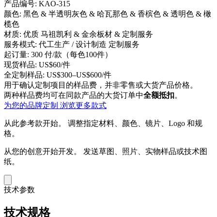
产品编号:
KAO-315
颜色:
黑色 & 半透明灰色 & 哈瓦那色 & 香槟色 & 透明色 & 橄
榄色
材质:
优质 马祖凯利 & 金余板材 & 定制服务
服务模式:
代工生产 / 设计制造 定制服务
起订量:
300 付/款（每色100件）
现货样品:
US$60/件
全定制样品:
US$300–US$600/件
用于确认定制项目的样品费，并非零售或大货产品价格。
两种样品费均可在同款产品的大货订单中
全额抵扣
。
为您的品牌定制
浏览更多款式
从此参考款开始。
调整指定材料、颜色、镜片、Logo 和规
格。
从您的创意开始开发。
发送草图、照片、实物样品或技术图
纸。
技术参数
技术规格