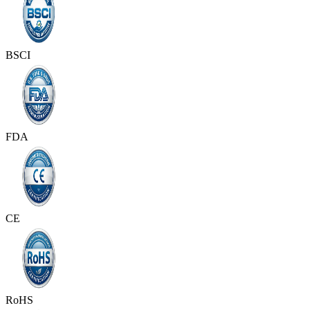
BSCI
FDA
CE
RoHS