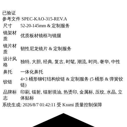
已验证
参考文件
SPEC-KAO-315-REV.A
尺寸
52-20-145mm & 定制服务
镜架材
优质板材镜框与镜腿
质
镜片材
韧性尼龙镜片 & 定制服务
质
设计风
独特, 大胆, 经典, 复古, 时髦, 潮流, 时尚, 奢华, 中性
格
鼻托
一体化鼻托
4+3 桶形铆钉结构铰链 & 定制服务 (5 桶形 & 弹簧铰
铰链
链)
品牌标
印刷, 镭射, 镭射填油, 热烫印, 金属标, 压纹, 水晶, 立
志
体贴标
系统生成: 2026/8/7 01:42:11
受 Kssmi 质量控制保障