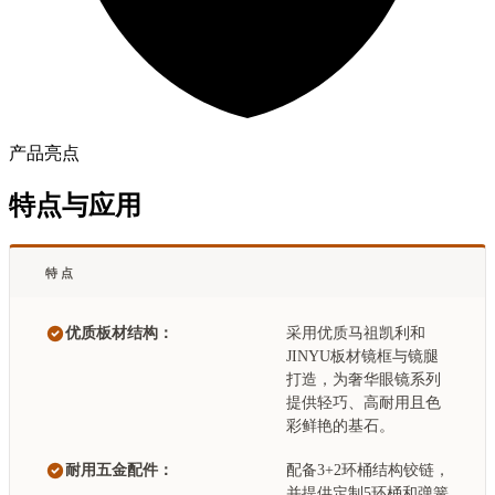
产品亮点
特点与应用
特点
优质板材结构：
采用优质马祖凯利和
JINYU板材镜框与镜腿
打造，为奢华眼镜系列
提供轻巧、高耐用且色
彩鲜艳的基石。
耐用五金配件：
配备3+2环桶结构铰链，
并提供定制5环桶和弹簧