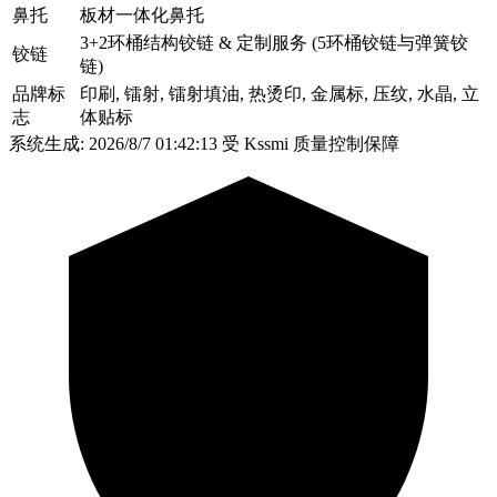
鼻托
板材一体化鼻托
3+2环桶结构铰链 & 定制服务 (5环桶铰链与弹簧铰
铰链
链)
品牌标
印刷, 镭射, 镭射填油, 热烫印, 金属标, 压纹, 水晶, 立
志
体贴标
系统生成: 2026/8/7 01:42:13
受 Kssmi 质量控制保障