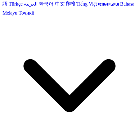
語
Türkçe
العربية
한국어
中文
हिन्दी
Tiếng Việt
ꦧꦱꦗꦮ
Bahasa
Melayu
Тоҷикӣ