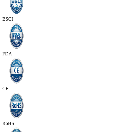
BSCI
FDA
CE
RoHS