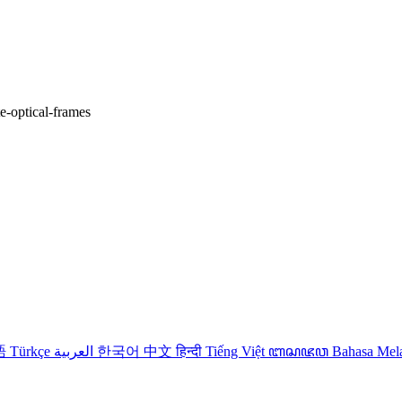
te-optical-frames
語
Türkçe
العربية
한국어
中文
हिन्दी
Tiếng Việt
ꦧꦱꦗꦮ
Bahasa Me