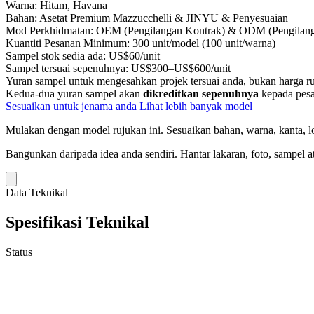
Warna:
Hitam, Havana
Bahan:
Asetat Premium Mazzucchelli & JINYU & Penyesuaian
Mod Perkhidmatan:
OEM (Pengilangan Kontrak) & ODM (Pengilanga
Kuantiti Pesanan Minimum:
300 unit/model (100 unit/warna)
Sampel stok sedia ada:
US$60/unit
Sampel tersuai sepenuhnya:
US$300–US$600/unit
Yuran sampel untuk mengesahkan projek tersuai anda, bukan harga ru
Kedua-dua yuran sampel akan
dikreditkan sepenuhnya
kepada pesa
Sesuaikan untuk jenama anda
Lihat lebih banyak model
Mulakan dengan model rujukan ini.
Sesuaikan bahan, warna, kanta, lo
Bangunkan daripada idea anda sendiri.
Hantar lakaran, foto, sampel a
Data Teknikal
Spesifikasi Teknikal
Status