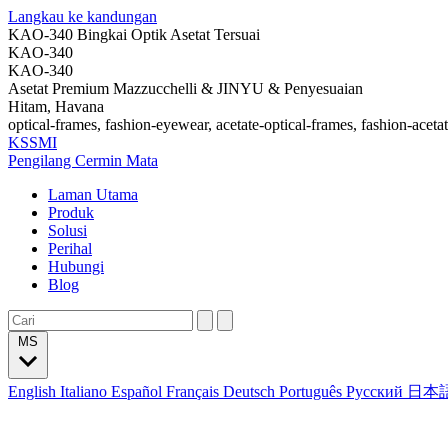
Langkau ke kandungan
KAO-340 Bingkai Optik Asetat Tersuai
KAO-340
KAO-340
Asetat Premium Mazzucchelli & JINYU & Penyesuaian
Hitam, Havana
optical-frames, fashion-eyewear, acetate-optical-frames, fashion-aceta
KSSMI
Pengilang Cermin Mata
Laman Utama
Produk
Solusi
Perihal
Hubungi
Blog
MS
English
Italiano
Español
Français
Deutsch
Português
Русский
日本