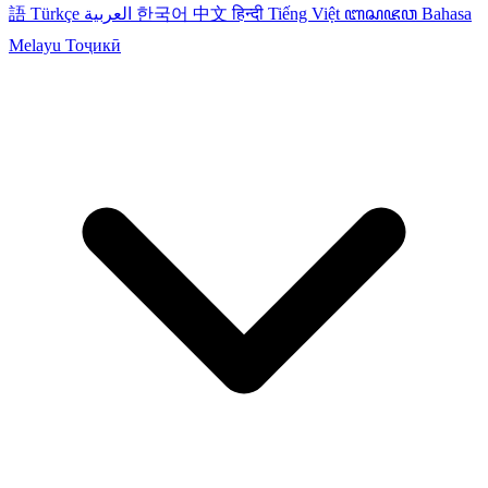
語
Türkçe
العربية
한국어
中文
हिन्दी
Tiếng Việt
ꦧꦱꦗꦮ
Bahasa
Melayu
Тоҷикӣ