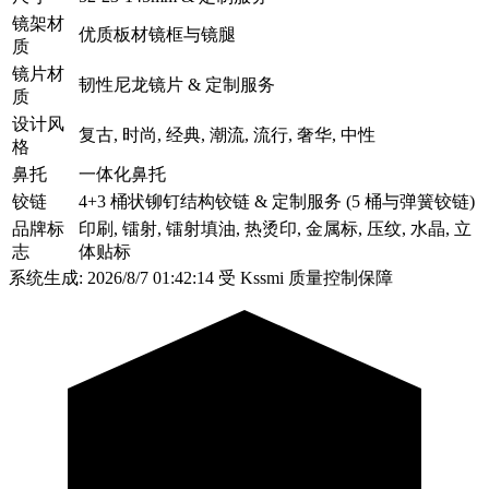
镜架材
优质板材镜框与镜腿
质
镜片材
韧性尼龙镜片 & 定制服务
质
设计风
复古, 时尚, 经典, 潮流, 流行, 奢华, 中性
格
鼻托
一体化鼻托
铰链
4+3 桶状铆钉结构铰链 & 定制服务 (5 桶与弹簧铰链)
品牌标
印刷, 镭射, 镭射填油, 热烫印, 金属标, 压纹, 水晶, 立
志
体贴标
系统生成: 2026/8/7 01:42:14
受 Kssmi 质量控制保障