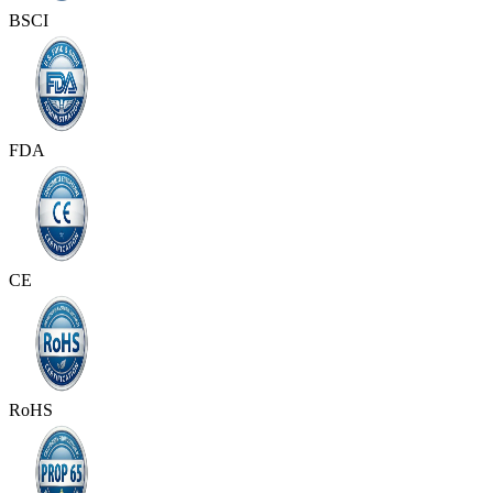
BSCI
FDA
CE
RoHS