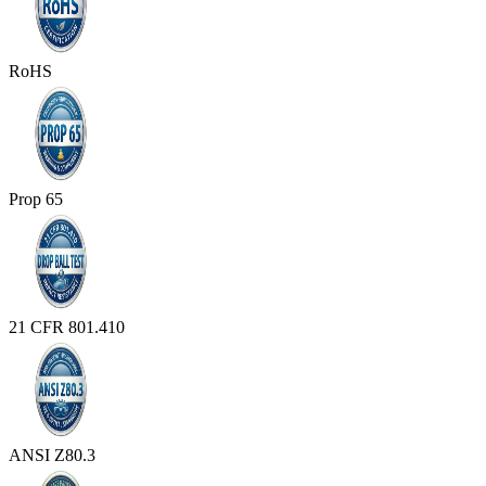
RoHS
Prop 65
21 CFR 801.410
ANSI Z80.3