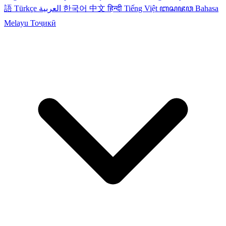
語
Türkçe
العربية
한국어
中文
हिन्दी
Tiếng Việt
ꦧꦱꦗꦮ
Bahasa
Melayu
Тоҷикӣ