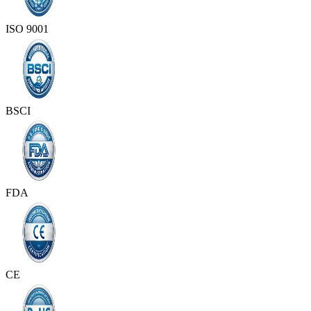
ISO 9001
BSCI
FDA
CE