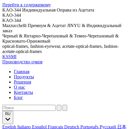
Перейти к содержимому
KAO-344 Индивидуальная Оправа из Ацетата
KAO-344
KAO-344
Mazzucchelli Премиум & Ацетат JINYU & Индивидуальный
заказ
Черный & Янтарно-Черепаховый & Темно-Черепаховый &
Красновато-Оранжевый
optical-frames, fashion-eyewear, acetate-optical-frames, fashion-
acetate-optical-frames
KSSMI
Производство очков
Главная
Продукты
Решения
О нас
Контакты
Блог
RU
English
Italiano
Español
Français
Deutsch
Português
Русский
日本