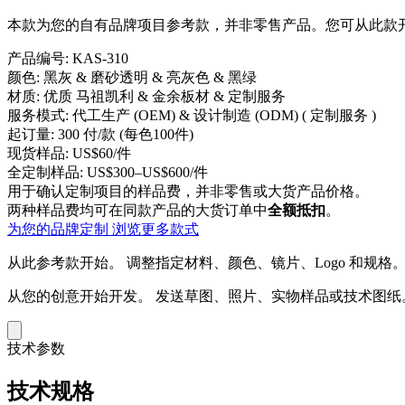
本款为您的自有品牌项目参考款，并非零售产品。您可从此款开
产品编号:
KAS-310
颜色:
黑灰 & 磨砂透明 & 亮灰色 & 黑绿
材质:
优质 马祖凯利 & 金余板材 & 定制服务
服务模式:
代工生产 (OEM) & 设计制造 (ODM) ( 定制服务 )
起订量:
300 付/款 (每色100件)
现货样品:
US$60/件
全定制样品:
US$300–US$600/件
用于确认定制项目的样品费，并非零售或大货产品价格。
两种样品费均可在同款产品的大货订单中
全额抵扣
。
为您的品牌定制
浏览更多款式
从此参考款开始。
调整指定材料、颜色、镜片、Logo 和规格
从您的创意开始开发。
发送草图、照片、实物样品或技术图纸
技术参数
技术规格