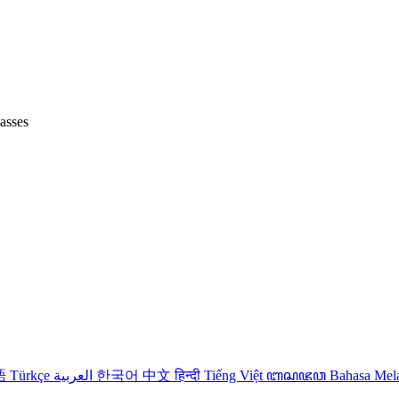
lasses
語
Türkçe
العربية
한국어
中文
हिन्दी
Tiếng Việt
ꦧꦱꦗꦮ
Bahasa Me