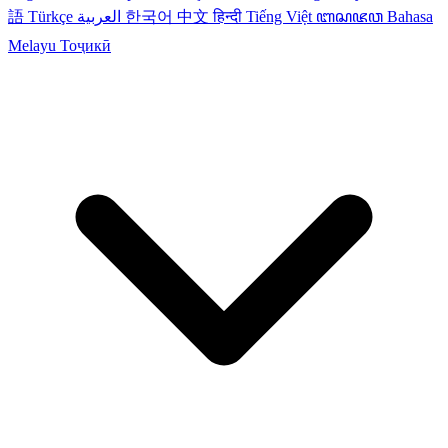
語
Türkçe
العربية
한국어
中文
हिन्दी
Tiếng Việt
ꦧꦱꦗꦮ
Bahasa
Melayu
Тоҷикӣ