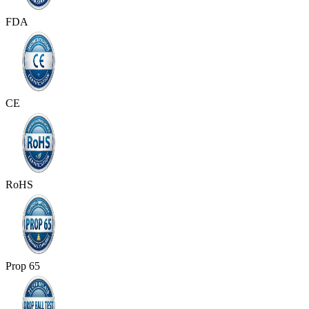
FDA
CE
RoHS
Prop 65