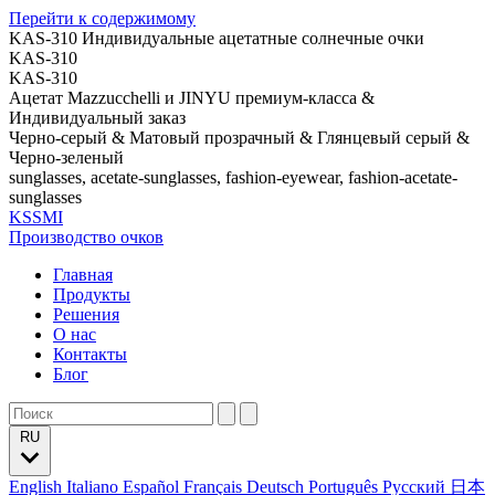
Перейти к содержимому
KAS-310 Индивидуальные ацетатные солнечные очки
KAS-310
KAS-310
Ацетат Mazzucchelli и JINYU премиум-класса &
Индивидуальный заказ
Черно-серый & Матовый прозрачный & Глянцевый серый &
Черно-зеленый
sunglasses, acetate-sunglasses, fashion-eyewear, fashion-acetate-
sunglasses
KSSMI
Производство очков
Главная
Продукты
Решения
О нас
Контакты
Блог
RU
English
Italiano
Español
Français
Deutsch
Português
Русский
日本