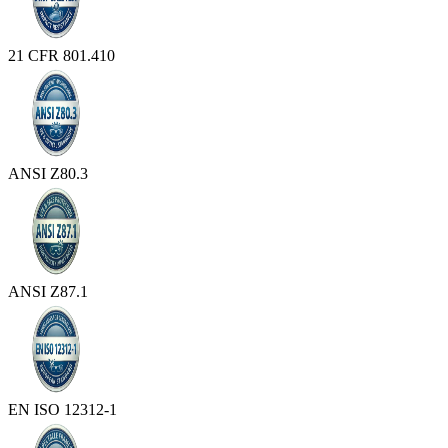
21 CFR 801.410
ANSI Z80.3
ANSI Z87.1
EN ISO 12312-1