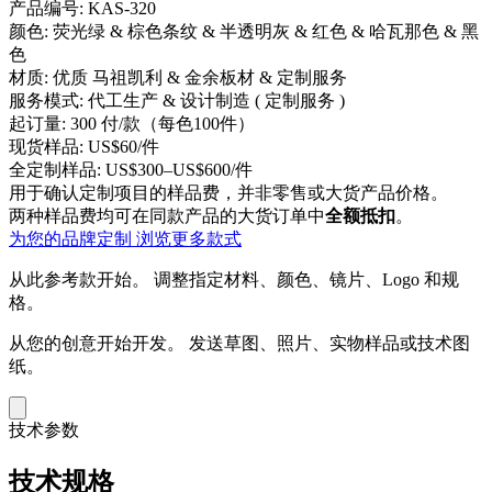
产品编号:
KAS-320
颜色:
荧光绿 & 棕色条纹 & 半透明灰 & 红色 & 哈瓦那色 & 黑
色
材质:
优质 马祖凯利 & 金余板材 & 定制服务
服务模式:
代工生产 & 设计制造 ( 定制服务 )
起订量:
300 付/款（每色100件）
现货样品:
US$60/件
全定制样品:
US$300–US$600/件
用于确认定制项目的样品费，并非零售或大货产品价格。
两种样品费均可在同款产品的大货订单中
全额抵扣
。
为您的品牌定制
浏览更多款式
从此参考款开始。
调整指定材料、颜色、镜片、Logo 和规
格。
从您的创意开始开发。
发送草图、照片、实物样品或技术图
纸。
技术参数
技术规格