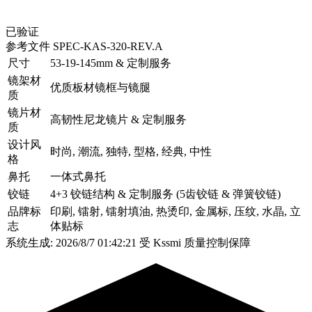
已验证
参考文件
SPEC-KAS-320-REV.A
尺寸
53-19-145mm & 定制服务
镜架材
优质板材镜框与镜腿
质
镜片材
高韧性尼龙镜片 & 定制服务
质
设计风
时尚, 潮流, 独特, 型格, 经典, 中性
格
鼻托
一体式鼻托
铰链
4+3 铰链结构 & 定制服务 (5齿铰链 & 弹簧铰链)
品牌标
印刷, 镭射, 镭射填油, 热烫印, 金属标, 压纹, 水晶, 立
志
体贴标
系统生成: 2026/8/7 01:42:21
受 Kssmi 质量控制保障