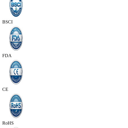
BSCI
FDA
CE
RoHS