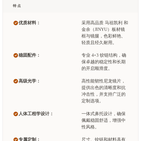
特点
优质材料：
采用高品质 马祖凯利 和
金余（JINYU）板材镜
框与镜腿，色彩鲜艳、
轻质且经久耐用。
稳固配件：
专业 4+3 铰链结构，确
保卓越的稳定性和长期
的开启顺滑度。
高级光学：
高性能韧性尼龙镜片，
提供出色的清晰度和抗
冲击性，并支持广泛的
定制选项。
人体工程学设计：
一体式鼻托设计，确保
佩戴稳固舒适，增强中
性风格。
专属定制：
尺寸、铰链和材料具有