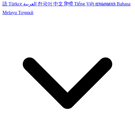
語
Türkçe
العربية
한국어
中文
हिन्दी
Tiếng Việt
ꦧꦱꦗꦮ
Bahasa
Melayu
Тоҷикӣ