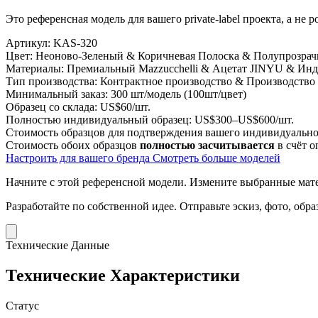
Это референсная модель для вашего private-label проекта, а не
Артикул:
KAS-320
Цвет:
Неоново-Зеленый & Коричневая Полоска & Полупрозра
Материалы:
Премиальный Mazzucchelli & Ацетат JINYU & Инд
Тип производства:
Контрактное производство & Производство
Минимальный заказ:
300 шт/модель (100шт/цвет)
Образец со склада:
US$60/шт.
Полностью индивидуальный образец:
US$300–US$600/шт.
Стоимость образцов для подтверждения вашего индивидуальног
Стоимость обоих образцов
полностью засчитывается
в счёт о
Настроить для вашего бренда
Смотреть больше моделей
Начните с этой референсной модели.
Измените выбранные матер
Разработайте по собственной идее.
Отправьте эскиз, фото, обр
Технические Данные
Технические Характеристики
Статус