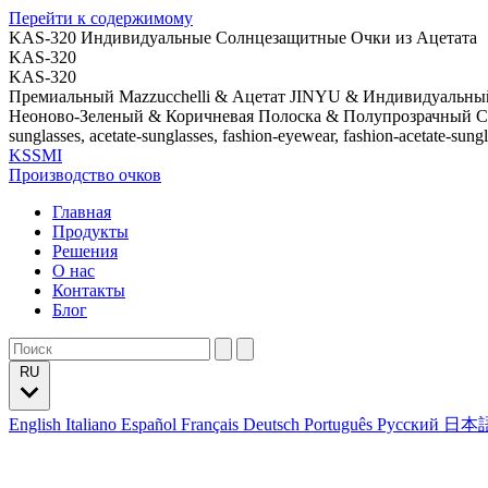
Перейти к содержимому
KAS-320 Индивидуальные Солнцезащитные Очки из Ацетата
KAS-320
KAS-320
Премиальный Mazzucchelli & Ацетат JINYU & Индивидуальный
Неоново-Зеленый & Коричневая Полоска & Полупрозрачный 
sunglasses, acetate-sunglasses, fashion-eyewear, fashion-acetate-sung
KSSMI
Производство очков
Главная
Продукты
Решения
О нас
Контакты
Блог
RU
English
Italiano
Español
Français
Deutsch
Português
Русский
日本