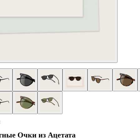
я
ные Очки из Ацетата