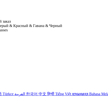
 заказ
Серый & Красный & Гавана & Черный
lasses
語
Türkçe
العربية
한국어
中文
हिन्दी
Tiếng Việt
ꦧꦱꦗꦮ
Bahasa Me