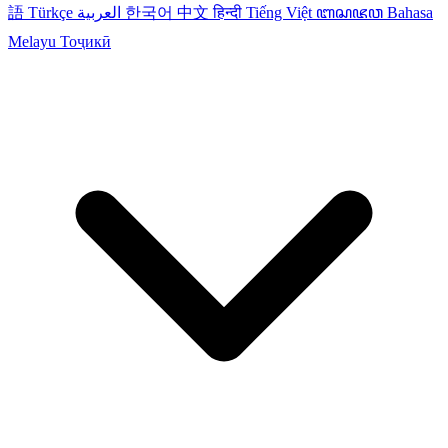
語
Türkçe
العربية
한국어
中文
हिन्दी
Tiếng Việt
ꦧꦱꦗꦮ
Bahasa
Melayu
Тоҷикӣ