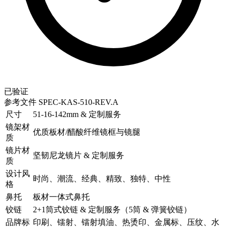
已验证
参考文件
SPEC-KAS-510-REV.A
尺寸
51-16-142mm & 定制服务
镜架材
优质板材/醋酸纤维镜框与镜腿
质
镜片材
坚韧尼龙镜片 & 定制服务
质
设计风
时尚、潮流、经典、精致、独特、中性
格
鼻托
板材一体式鼻托
铰链
2+1筒式铰链 & 定制服务（5筒 & 弹簧铰链）
品牌标
印刷、镭射、镭射填油、热烫印、金属标、压纹、水