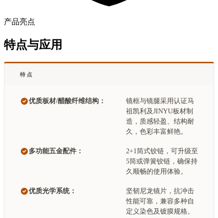
产品亮点
特点与应用
特点
优质板材/醋酸纤维结构：
镜框与镜腿采用认证马
祖凯利及JINYU板材制
造，质感轻盈、结构耐
久，色彩丰富鲜艳。
多功能五金配件：
2+1筒式铰链，可升级至
5筒或弹簧铰链，确保持
久顺畅的使用体验。
优质光学系统：
坚韧尼龙镜片，抗冲击
性能可靠，兼容多种自
定义染色及镀膜规格。