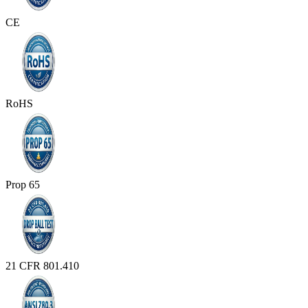
CE
RoHS
Prop 65
21 CFR 801.410