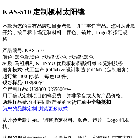
KAS-510 定制板材太阳镜
本款为您的自有品牌项目参考款，并非零售产品。您可从此款
开始，按目标市场定制材料、颜色、镜片、Logo 和指定规
格。
产品编号:
KAS-510
颜色:
黑色配黑色, 玳瑁配棕色, 玳瑁配黑色
材质:
马祖凯利 & JINYU 优质板材/醋酸纤维 & 定制服务
服务模式:
代工生产 (OEM) & 设计制造 (ODM)（定制服务）
起订量:
300 付/款（每色100件）
现货样品:
US$60/件
全定制样品:
US$300–US$600/件
用于确认定制项目的样品费，并非零售或大货产品价格。
两种样品费均可在同款产品的大货订单中
全额抵扣
。
为您的品牌定制
浏览更多款式
从此参考款开始。
调整指定材料、颜色、镜片、Logo 和规
格。
从您的创意开始开发。
发送草图、照片、实物样品或技术图