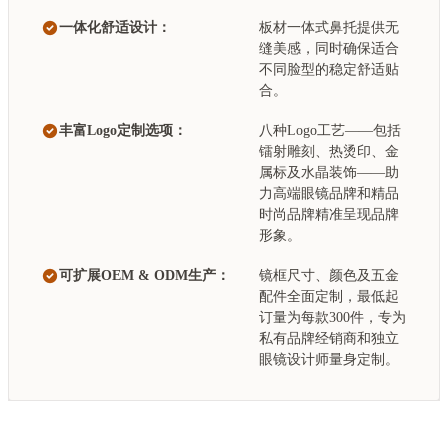
一体化舒适设计：
板材一体式鼻托提供无
缝美感，同时确保适合
不同脸型的稳定舒适贴
合。
丰富Logo定制选项：
八种Logo工艺——包括
镭射雕刻、热烫印、金
属标及水晶装饰——助
力高端眼镜品牌和精品
时尚品牌精准呈现品牌
形象。
可扩展OEM & ODM生产：
镜框尺寸、颜色及五金
配件全面定制，最低起
订量为每款300件，专为
私有品牌经销商和独立
眼镜设计师量身定制。