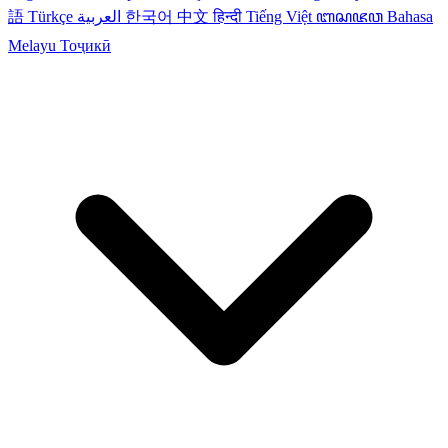
語
Türkçe
العربية
한국어
中文
हिन्दी
Tiếng Việt
ꦧꦱꦗꦮ
Bahasa
Melayu
Тоҷикӣ