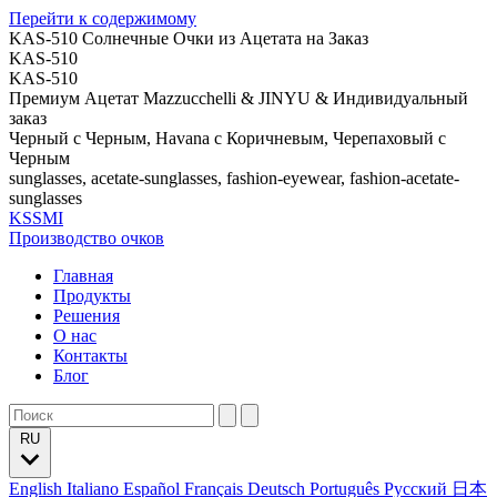
Перейти к содержимому
KAS-510 Солнечные Очки из Ацетата на Заказ
KAS-510
KAS-510
Премиум Ацетат Mazzucchelli & JINYU & Индивидуальный
заказ
Черный с Черным, Havana с Коричневым, Черепаховый с
Черным
sunglasses, acetate-sunglasses, fashion-eyewear, fashion-acetate-
sunglasses
KSSMI
Производство очков
Главная
Продукты
Решения
О нас
Контакты
Блог
RU
English
Italiano
Español
Français
Deutsch
Português
Русский
日本