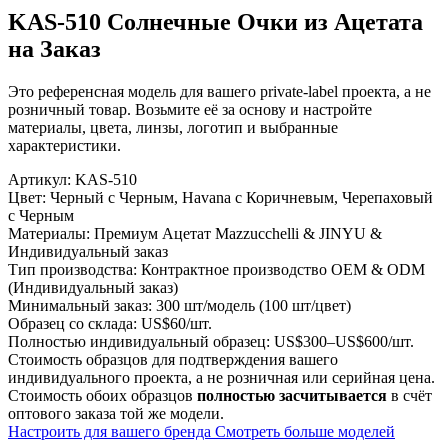
KAS-510 Солнечные Очки из Ацетата
на Заказ
Это референсная модель для вашего private-label проекта, а не
розничный товар. Возьмите её за основу и настройте
материалы, цвета, линзы, логотип и выбранные
характеристики.
Артикул:
KAS-510
Цвет:
Черный с Черным, Havana с Коричневым, Черепаховый
с Черным
Материалы:
Премиум Ацетат Mazzucchelli & JINYU &
Индивидуальный заказ
Тип производства:
Контрактное производство OEM & ODM
(Индивидуальный заказ)
Минимальный заказ:
300 шт/модель (100 шт/цвет)
Образец со склада:
US$60/шт.
Полностью индивидуальный образец:
US$300–US$600/шт.
Стоимость образцов для подтверждения вашего
индивидуального проекта, а не розничная или серийная цена.
Стоимость обоих образцов
полностью засчитывается
в счёт
оптового заказа той же модели.
Настроить для вашего бренда
Смотреть больше моделей