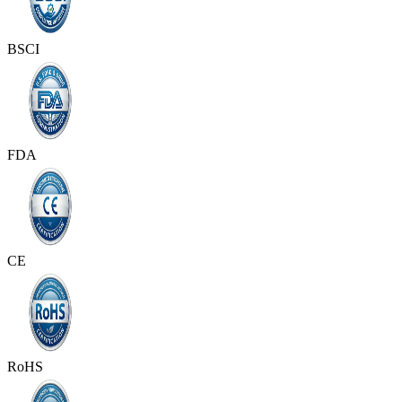
BSCI
FDA
CE
RoHS