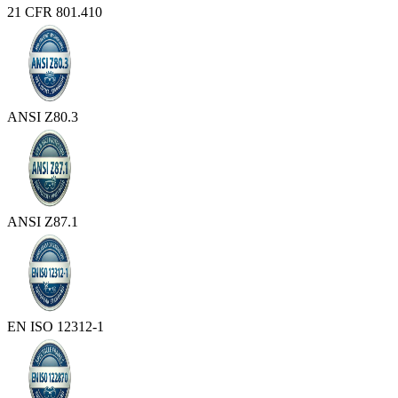
21 CFR 801.410
ANSI Z80.3
ANSI Z87.1
EN ISO 12312-1