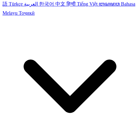
語
Türkçe
العربية
한국어
中文
हिन्दी
Tiếng Việt
ꦧꦱꦗꦮ
Bahasa
Melayu
Тоҷикӣ