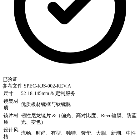
已验证
参考文件
SPEC-KJS-002-REV.A
尺寸
52-18-145mm & 定制服务
镜架材
优质板材镜框与钛镜腿
质
镜片材
韧性尼龙镜片 &（偏光、高对比度、Revo镀膜、防蓝
质
光、变色）
设计风
流畅、时尚、有型、独特、奢华、大胆、新潮、中性
格