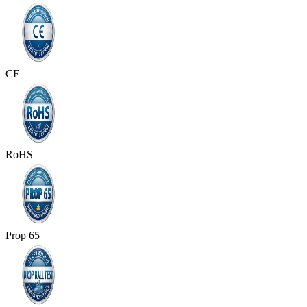
CE
RoHS
Prop 65