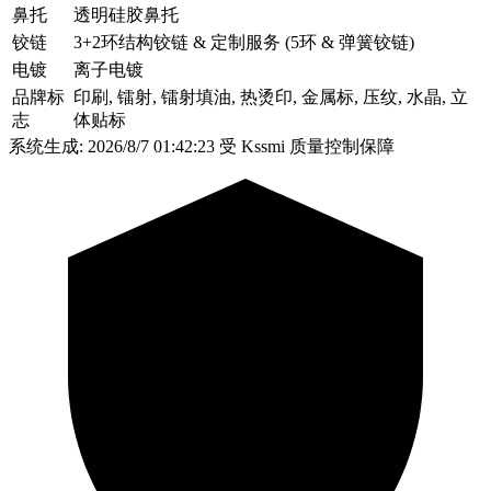
鼻托
透明硅胶鼻托
铰链
3+2环结构铰链 & 定制服务 (5环 & 弹簧铰链)
电镀
离子电镀
品牌标
印刷, 镭射, 镭射填油, 热烫印, 金属标, 压纹, 水晶, 立
志
体贴标
系统生成: 2026/8/7 01:42:23
受 Kssmi 质量控制保障