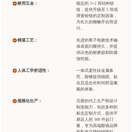
耐用五金：
稳定的 3+2 筒结构铰
链，提供升级至 5 筒或
弹簧铰链的定制选项，
为长久的顺畅开合而设
计。
精湛工艺：
先进的离子电镀技术确
保表面闪耀持久，并提
供出色的耐磨损和防腐
蚀性能。
人体工学舒适性：
一体式柔性钛金属鼻
托，能够提供稳固、贴
合且适合长时间舒适佩
戴的体验。
规模化生产：
完善的代工生产和设计
制造能力，包括多样的
标志定制方式，提供平
易近人的 300 件起订
量，专为高端眼镜品牌
和私有品牌经销商打