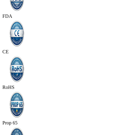
FDA
CE
RoHS
Prop 65