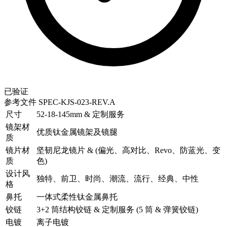
已验证
参考文件
SPEC-KJS-023-REV.A
尺寸
52-18-145mm & 定制服务
镜架材
优质钛金属镜架及镜腿
质
镜片材
坚韧尼龙镜片 & (偏光、高对比、Revo、防蓝光、变
质
色)
设计风
独特、前卫、时尚、潮流、流行、经典、中性
格
鼻托
一体式柔性钛金属鼻托
铰链
3+2 筒结构铰链 & 定制服务 (5 筒 & 弹簧铰链)
电镀
离子电镀