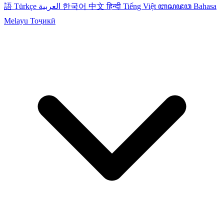
語
Türkçe
العربية
한국어
中文
हिन्दी
Tiếng Việt
ꦧꦱꦗꦮ
Bahasa
Melayu
Тоҷикӣ