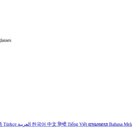
lasses
語
Türkçe
العربية
한국어
中文
हिन्दी
Tiếng Việt
ꦧꦱꦗꦮ
Bahasa Me