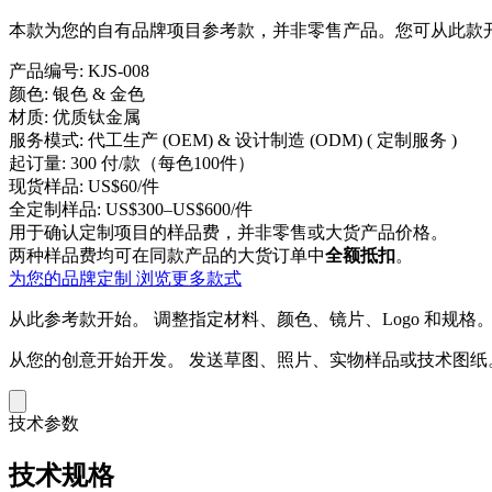
本款为您的自有品牌项目参考款，并非零售产品。您可从此款开
产品编号:
KJS-008
颜色:
银色 & 金色
材质:
优质钛金属
服务模式:
代工生产 (OEM) & 设计制造 (ODM) ( 定制服务 )
起订量:
300 付/款（每色100件）
现货样品:
US$60/件
全定制样品:
US$300–US$600/件
用于确认定制项目的样品费，并非零售或大货产品价格。
两种样品费均可在同款产品的大货订单中
全额抵扣
。
为您的品牌定制
浏览更多款式
从此参考款开始。
调整指定材料、颜色、镜片、Logo 和规格
从您的创意开始开发。
发送草图、照片、实物样品或技术图纸
技术参数
技术规格