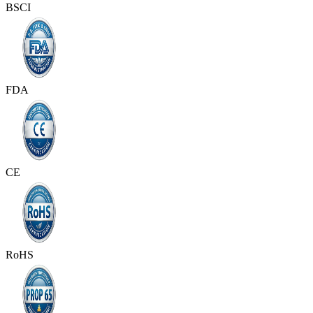
BSCI
FDA
CE
RoHS