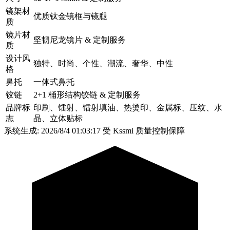
镜架材
优质钛金镜框与镜腿
质
镜片材
坚韧尼龙镜片 & 定制服务
质
设计风
独特、时尚、个性、潮流、奢华、中性
格
鼻托
一体式鼻托
铰链
2+1 桶形结构铰链 & 定制服务
品牌标
印刷、镭射、镭射填油、热烫印、金属标、压纹、水
志
晶、立体贴标
系统生成: 2026/8/4 01:03:17
受 Kssmi 质量控制保障