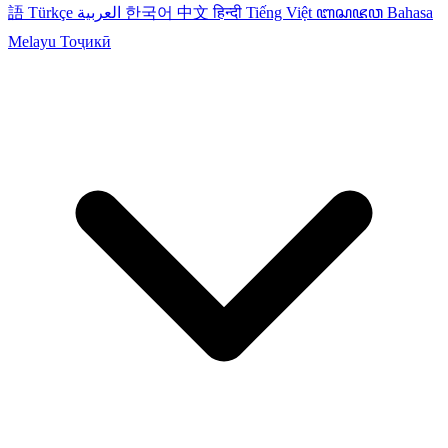
語
Türkçe
العربية
한국어
中文
हिन्दी
Tiếng Việt
ꦧꦱꦗꦮ
Bahasa
Melayu
Тоҷикӣ