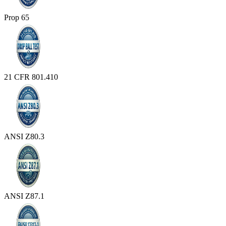
Prop 65
21 CFR 801.410
ANSI Z80.3
ANSI Z87.1