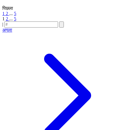
पिछला
1
2
...
5
1
2
...
5
|
अगला