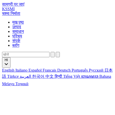
सामग्री पर जाएं
KSSMI
चश्मा निर्माता
मुख पृष्ठ
उत्पाद
समाधान
परिचय
संपर्क
ब्लॉग
HI
English
Italiano
Español
Français
Deutsch
Português
Русский
日本
語
Türkçe
العربية
한국어
中文
हिन्दी
Tiếng Việt
ꦧꦱꦗꦮ
Bahasa
Melayu
Тоҷикӣ