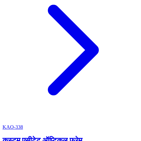
KAO-338
कस्टम एसीटेट ऑप्टिकल फ्रेम