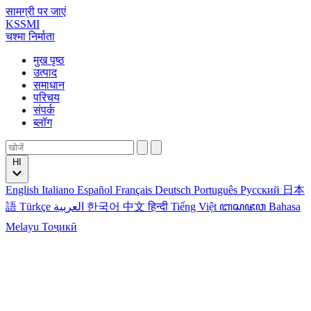
सामग्री पर जाएं
KSSMI
चश्मा निर्माता
मुख पृष्ठ
उत्पाद
समाधान
परिचय
संपर्क
ब्लॉग
HI
English
Italiano
Español
Français
Deutsch
Português
Русский
日本
語
Türkçe
العربية
한국어
中文
हिन्दी
Tiếng Việt
ꦧꦱꦗꦮ
Bahasa
Melayu
Тоҷикӣ