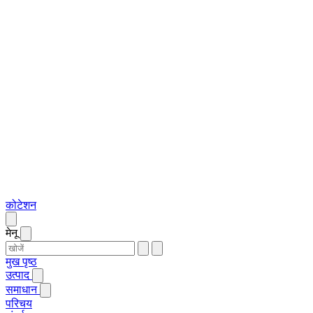
कोटेशन
मेनू
मुख पृष्ठ
उत्पाद
समाधान
परिचय