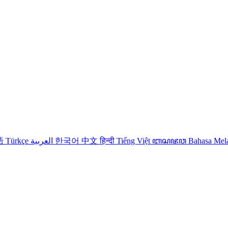
語
Türkçe
العربية
한국어
中文
हिन्दी
Tiếng Việt
ꦧꦱꦗꦮ
Bahasa Me