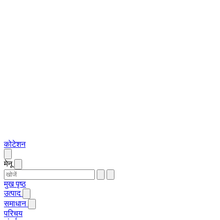
कोटेशन
मेनू
मुख पृष्ठ
उत्पाद
समाधान
परिचय