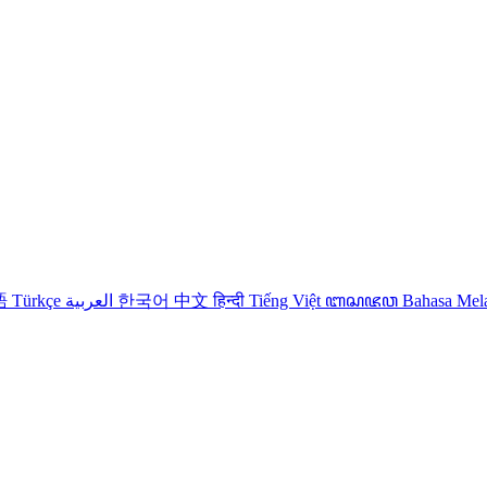
語
Türkçe
العربية
한국어
中文
हिन्दी
Tiếng Việt
ꦧꦱꦗꦮ
Bahasa Me