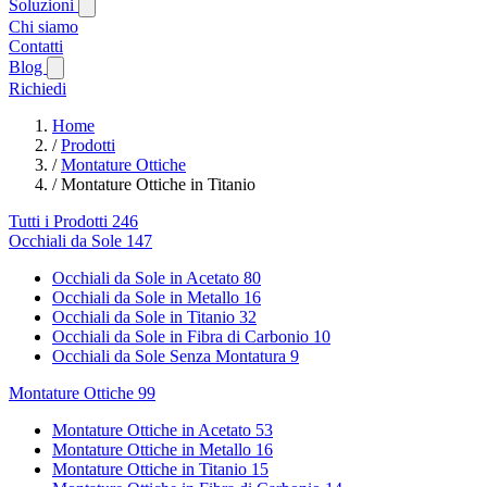
Soluzioni
Chi siamo
Contatti
Blog
Richiedi
Home
/
Prodotti
/
Montature Ottiche
/
Montature Ottiche in Titanio
Tutti i Prodotti
246
Occhiali da Sole
147
Occhiali da Sole in Acetato
80
Occhiali da Sole in Metallo
16
Occhiali da Sole in Titanio
32
Occhiali da Sole in Fibra di Carbonio
10
Occhiali da Sole Senza Montatura
9
Montature Ottiche
99
Montature Ottiche in Acetato
53
Montature Ottiche in Metallo
16
Montature Ottiche in Titanio
15