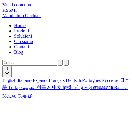
Vai al contenuto
KSSMI
Manifattura Occhiali
Home
Prodotti
Soluzioni
Chi siamo
Contatti
Blog
IT
English
Italiano
Español
Français
Deutsch
Português
Русский
日本
語
Türkçe
العربية
한국어
中文
हिन्दी
Tiếng Việt
ꦧꦱꦗꦮ
Bahasa
Melayu
Тоҷикӣ