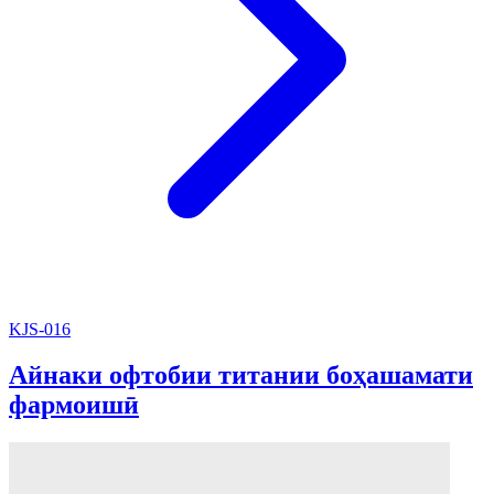
KJS-016
Айнаки офтобии титании боҳашамати
фармоишӣ