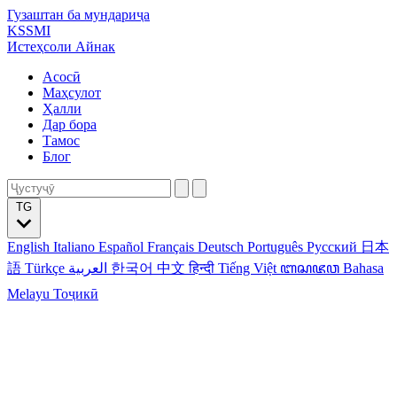
Гузаштан ба мундариҷа
KSSMI
Истеҳсоли Айнак
Асосӣ
Маҳсулот
Ҳалли
Дар бора
Тамос
Блог
TG
English
Italiano
Español
Français
Deutsch
Português
Русский
日本
語
Türkçe
العربية
한국어
中文
हिन्दी
Tiếng Việt
ꦧꦱꦗꦮ
Bahasa
Melayu
Тоҷикӣ