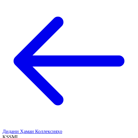
Дидани Ҳамаи Коллексияҳо
KSSMI