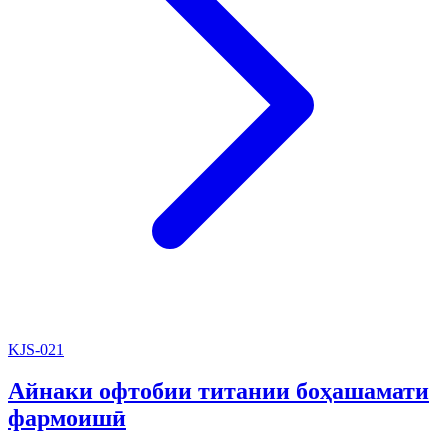
KJS-021
Айнаки офтобии титании боҳашамати
фармоишӣ