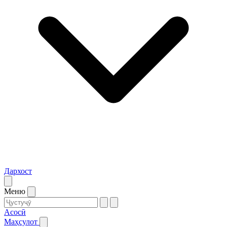
Дархост
Меню
Асосӣ
Маҳсулот