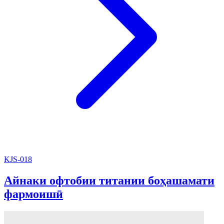
KJS-018
Айнаки офтобии титании боҳашамати
фармоишӣ