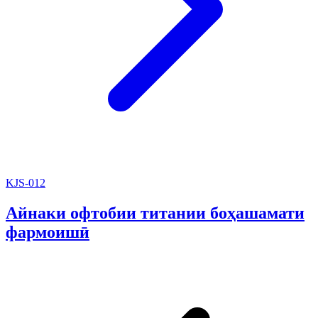
KJS-012
Айнаки офтобии титании боҳашамати
фармоишӣ