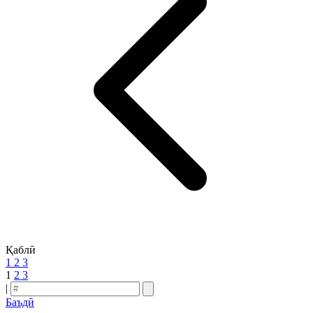
Қаблӣ
1
2
3
1
2
3
|
Баъдӣ