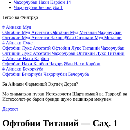
Чаҳорчӯбаи Нахи Карбон
14
Чаҳорчӯбаи Бечорчӯба
1
Тегҳо ва Филтрҳо
#
Айнаки Муд
Офтобии Муд Атсетатӣ
Офтобии Муд Металлӣ
Чаҳорчӯбаи
Оптикии Муд Атсетатӣ
Чаҳорчӯбаи Оптикии Муд Металлӣ
#
Айнаки Лукс
Офтобии Лукс Атсетатӣ
Офтобии Лукс Титаний
Чаҳорчӯбаи
Оптикии Лукс Атсетатӣ
Чаҳорчӯбаи Оптикии Лукс Титаний
#
Айнаки Нахи Карбон
Офтобии Нахи Карбон
Чаҳорчӯбаи Нахи Карбон
#
Айнаки Бечорчӯба
Офтобии Бечорчӯба
Чаҳорчӯбаи Бечорчӯба
Ба Айнаки Фармоишӣ Эҳтиёҷ Доред?
Мо хидматҳои пураи Истехсолоти Шартномавӣ ва Тарроҳӣ ва
Истехсолот-ро барои бренди шумо пешниҳод мекунем.
Дархост
Офтобии Титаний —
Саҳ. 1