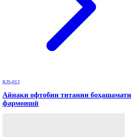
KJS-013
Айнаки офтобии титании боҳашамати
фармоишӣ