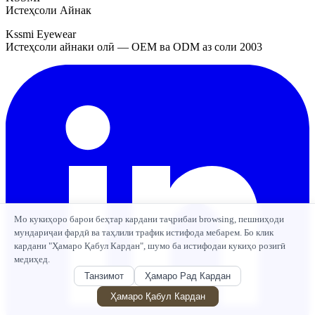
Истеҳсоли Айнак
Kssmi Eyewear
Истеҳсоли айнаки олӣ — OEM ва ODM аз соли 2003
Мо кукиҳоро барои беҳтар кардани таҷрибаи browsing, пешниҳоди
мундариҷаи фардӣ ва таҳлили трафик истифода мебарем. Бо клик
кардани "Ҳамаро Қабул Кардан", шумо ба истифодаи кукиҳо розигӣ
медиҳед.
Танзимот
Ҳамаро Рад Кардан
Ҳамаро Қабул Кардан