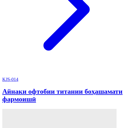
KJS-014
Айнаки офтобии титании боҳашамати
фармоишӣ