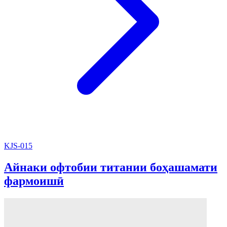
KJS-015
Айнаки офтобии титании боҳашамати
фармоишӣ