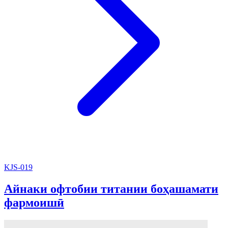
KJS-019
Айнаки офтобии титании боҳашамати
фармоишӣ