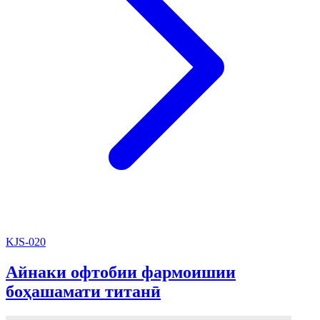
KJS-020
Айнаки офтобии фармоишии
боҳашамати титанӣ