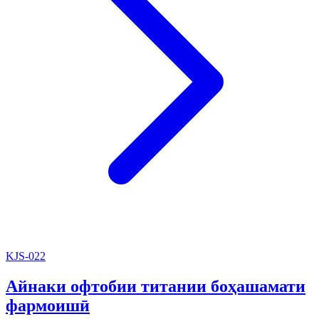
KJS-022
Айнаки офтобии титании боҳашамати
фармоишӣ