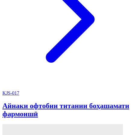
KJS-017
Айнаки офтобии титании боҳашамати
фармоишӣ