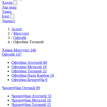
Ҳалли
Дар бора
Тамос
Блог
Дархост
Асосӣ
/
Маҳсулот
/
Офтобӣ
/
Офтобии Титаний
Ҳамаи Маҳсулот
246
Офтобӣ
147
Офтобии Атсетатӣ
80
Офтобии Металлӣ
16
Офтобии Титаний
32
Офтобии Нахи Карбон
10
Офтобии Бечорчӯба
9
Чаҳорчӯбаи Оптикӣ
99
Чаҳорчӯбаи Атсетатӣ
53
Чаҳорчӯбаи Металлӣ
16
Чаҳорчӯбаи Титаний
15