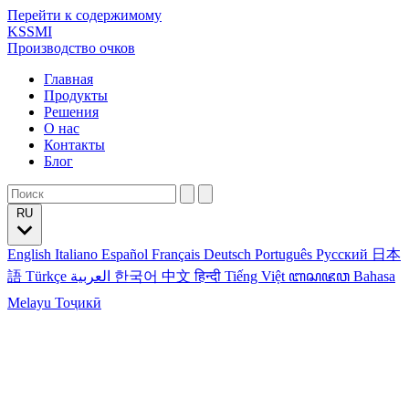
Перейти к содержимому
KSSMI
Производство очков
Главная
Продукты
Решения
О нас
Контакты
Блог
RU
English
Italiano
Español
Français
Deutsch
Português
Русский
日本
語
Türkçe
العربية
한국어
中文
हिन्दी
Tiếng Việt
ꦧꦱꦗꦮ
Bahasa
Melayu
Тоҷикӣ